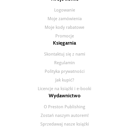
Logowanie
Moje zamówienia
Moje kody rabatowe
Promocje
Księgarnia
Skontaktuj się z nami
Regulamin
Polityka prywatności
Jak kupić?
Licencje na książki i e-booki
Wydawnictwo
O Preston Publishing
Zostań naszym autorem!
Sprzedawaj nasze książki