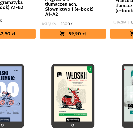
Francus
 gramatyka
tłumaczeniach.
tłumacz
book) A1-B2
Słownictwo 1 (e-book)
(e-book
A1-A2
K
KSIĄŻKA
|
KSIĄŻKA
|
EBOOK
42,90 zł
59,90 zł