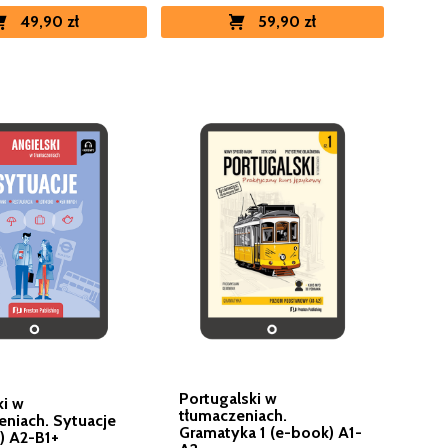
59,90 zł
49,90 zł
Portugalski w
ki w
tłumaczeniach.
eniach. Sytuacje
Gramatyka 1 (e-book) A1-
) A2-B1+