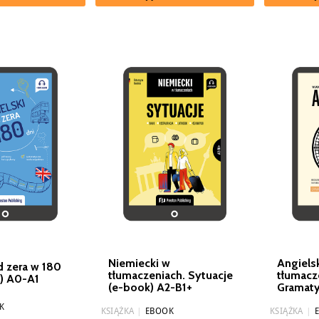
Niemiecki w
Angiels
d zera w 180
tłumaczeniach. Sytuacje
tłumacz
k) A0-A1
(e-book) A2-B1+
Gramaty
K
KSIĄŻKA
|
EBOOK
KSIĄŻKA
|