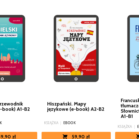
Francus
Przewodnik
Hiszpański. Mapy
tłumacz
e-book) A1-B2
językowe (e-book) A2-B2
Słownic
A1-B1
K
KSIĄŻKA
|
EBOOK
KSIĄŻKA
|
59,90 zł
59,90 zł