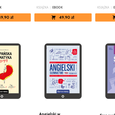
K
KSIĄŻKA
|
EBOOK
KSIĄŻKA
|
49,90 zł
49,90 zł
Angielski w