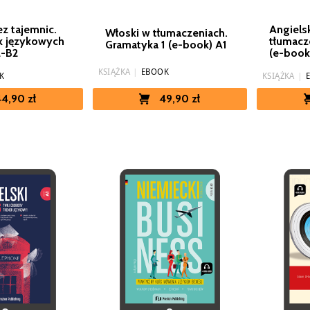
ez tajemnic.
Angiels
Włoski w tłumaczeniach.
k językowych
tłumacz
Gramatyka 1 (e-book) A1
2-B2
(e-book
KSIĄŻKA
|
EBOOK
K
KSIĄŻKA
|
49,90 zł
4,90 zł