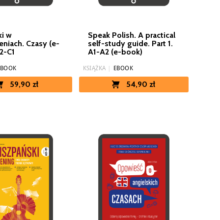
ki w
Speak Polish. A practical
eniach. Czasy (e-
self-study guide. Part 1.
2-C1
A1-A2 (e-book)
EBOOK
KSIĄŻKA
|
EBOOK
59,90 zł
54,90 zł