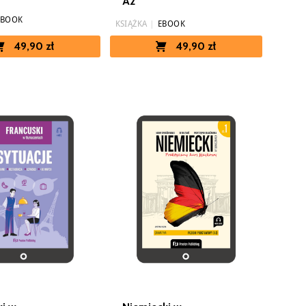
A2
EBOOK
KSIĄŻKA
|
EBOOK
49,90 zł
49,90 zł