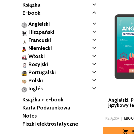

Książka

E-book

Angielski

Hiszpański

Francuski

Niemiecki

Włoski

Rosyjski

Portugalski

Polski

Inglés
Książka + e-book
Angielski. 
językowy (
Karta Podarunkowa
Notes
KSIĄŻKA
|
EBOO
Fiszki elektrostatyczne