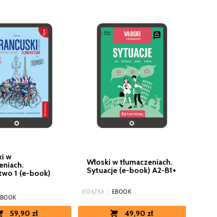
ki w
Włoski w tłumaczeniach.
eniach.
Sytuacje (e-book) A2-B1+
two 1 (e-book)
KSIĄŻKA
|
EBOOK
EBOOK
49,90 zł
59,90 zł