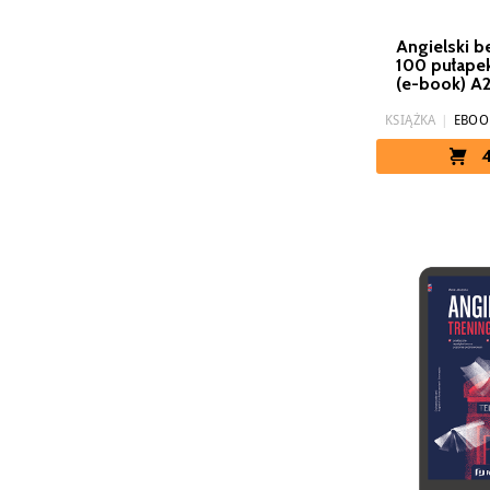
Angielski b
100 pułape
(e-book) A
KSIĄŻKA
|
EBOO
4