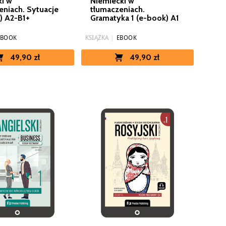
ki w
Niemiecki w
eniach. Sytuacje
tłumaczeniach.
) A2-B1+
Gramatyka 1 (e-book) A1
EBOOK
KSIĄŻKA
|
EBOOK
49,90 zł
49,90 zł