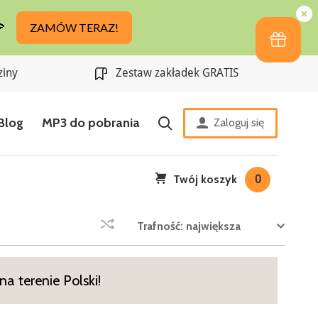
ziny
Zestaw zakładek GRATIS
Blog
MP3 do pobrania
Zaloguj się
Twój koszyk
0
Trafność: największa
a terenie Polski!