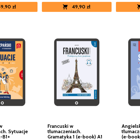
59,90 zł
49,90 zł
 w
Francuski w
Angiels
ch. Sytuacje
tłumaczeniach.
tłumacz
2-B1+
Gramatyka 1 (e-book) A1
(e-book