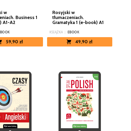
ki w
Rosyjski w
eniach. Business 1
tłumaczeniach.
) A1-A2
Gramatyka 1 (e-book) A1
EBOOK
KSIĄŻKA
|
EBOOK
59,90 zł
49,90 zł