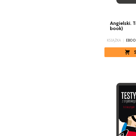
Angielski. T
book)
KSIĄŻKA
|
EBOO