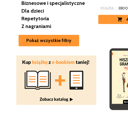
Biznesowe i specjalistyczne
KSIĄŻKA
|
EBOO
Dla dzieci
Repetytoria
Z nagraniami
Pokaż wszystkie filtry