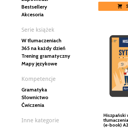
Bestsellery
Akcesoria
Serie książek
W tłumaczeniach
365 na każdy dzień
Trening gramatyczny
Mapy językowe
Kompetencje
Gramatyka
Słownictwo
Ćwiczenia
Hiszpański
Inne kategorie
tłumaczenia
(e-book) A