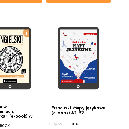
ki w
Francuski. Mapy językowe
eniach.
(e-book) A2-B2
ka 1 (e-book) A1
KSIĄŻKA
|
EBOOK
EBOOK