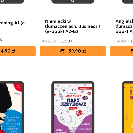
Niemiecki w
Angiels
rening A1 (e-
tłumaczeniach. Business 1
tłumacz
(e-book) A2-B2
book) A
K
KSIĄŻKA
|
EBOOK
KSIĄŻKA
|
54,90 zł
59,90 zł