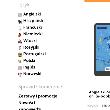
Język
Angielski
Hiszpański
Francuski
Niemiecki
Włoski
Rosyjski
Portugalski
Polski
Inglés
Norweski
Sprawdź koniecznie!
Angielski o
Zestawy i promocje
dni (e-boo
Nowości
KSIĄŻKA
|
EBOO
Zapowiedzi