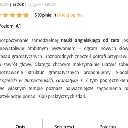
IĄŻKA
EBOOK
KSIĄŻKA + EBOOK
5 (Opinie:
1
)
Dodaj opinię
Poziom:
A1
Rozpoczynanie samodzielnej
nauki angielskiego od zera
jes
niewątpliwie ambitnym wyzwaniem – ogrom nowych słów
zasad gramatycznych i różnorodnych znaczeń potrafi przyprawi
o zawrót głowy. Dlatego chcącym maksymalnie ułatwić sobi
poznawanie struktur gramatycznych proponujemy e-boo
Angielski w tłumaczeniach. Gramatyka 1
. Z tym podręcznikie
we własnym tempie poznasz najważniejsze zagadnienia n
przykładzie ponad 1000 praktycznych zdań.
Opis
Spis treści
Polecają