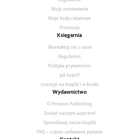
Moje zamówienia
Moje kody rabatowe
Promocje
Księgarnia
Skontaktuj się z nami
Regulamin
Polityka prywatności
Jak kupić?
Licencje na książki i e-booki
Wydawnictwo
O Preston Publishing
Zostań naszym autorem!
Sprzedawaj nasze książki
FAQ – często zadawane pytania