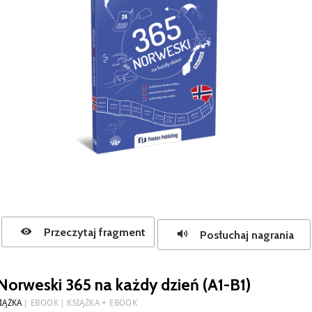
Przeczytaj fragment
Posłuchaj nagrania
Norweski 365 na każdy dzień (A1-B1)
IĄŻKA
EBOOK
KSIĄŻKA + EBOOK