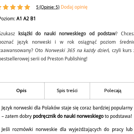
5 (Opinie:
5
)
Dodaj opinię
Poziom:
A1
A2
B1
Szukasz
książki do nauki norweskiego od podstaw
? Chces
poznać język norweski i w rok osiągnąć poziom średni
zaawansowany? Oto
Norweski 365 na każdy dzień
, czyli kurs 
bestsellerowej serii od Preston Publishing!
Opis
Spis treści
Polecają
Język norweski dla Polaków staje się coraz bardziej popularny
– zatem dobry
podręcznik do nauki norweskiego
to podstawa!
Jeśli rozmówki norweskie dla wyjeżdżających do pracy lub