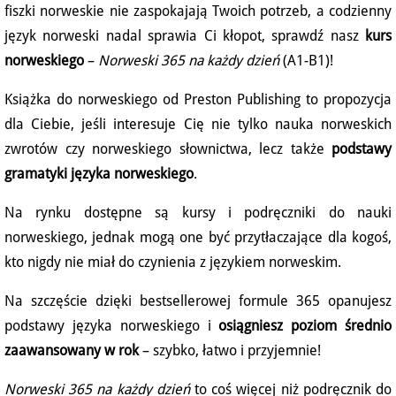
fiszki norweskie nie zaspokajają Twoich potrzeb, a codzienny
język norweski nadal sprawia Ci kłopot, sprawdź nasz
kurs
norweskiego
–
Norweski 365 na każdy dzień
(A1-B1)!
Książka do norweskiego od Preston Publishing to propozycja
dla Ciebie, jeśli interesuje Cię nie tylko nauka norweskich
zwrotów czy norweskiego słownictwa, lecz także
podstawy
gramatyki języka norweskiego
.
Na rynku dostępne są kursy i podręczniki do nauki
norweskiego, jednak mogą one być przytłaczające dla kogoś,
kto nigdy nie miał do czynienia z językiem norweskim.
Na szczęście dzięki bestsellerowej formule 365 opanujesz
podstawy języka norweskiego i
osiągniesz poziom średnio
zaawansowany w rok
– szybko, łatwo i przyjemnie!
Norweski 365 na każdy dzień
to coś więcej niż podręcznik do