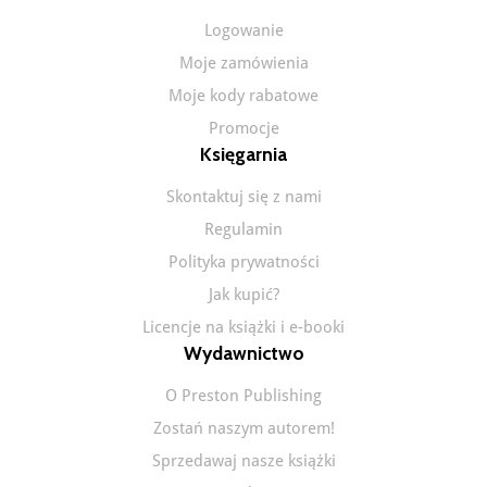
Logowanie
Moje zamówienia
Moje kody rabatowe
Promocje
Księgarnia
Skontaktuj się z nami
Regulamin
Polityka prywatności
Jak kupić?
Licencje na książki i e-booki
Wydawnictwo
O Preston Publishing
Zostań naszym autorem!
Sprzedawaj nasze książki