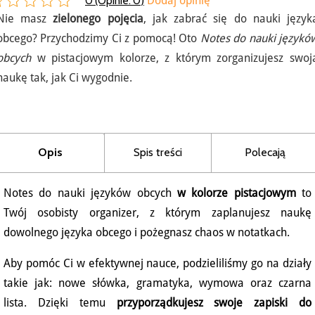
0 (Opinie:
0
)
Dodaj opinię
Nie masz
zielonego pojęcia
, jak zabrać się do nauki język
obcego? Przychodzimy Ci z pomocą! Oto
Notes do nauki językó
obcych
w pistacjowym kolorze, z którym zorganizujesz swoj
naukę tak, jak Ci wygodnie.
Opis
Spis treści
Polecają
Notes do nauki języków obcych
w kolorze pistacjowym
to
Twój osobisty organizer, z którym zaplanujesz naukę
dowolnego języka obcego i pożegnasz chaos w notatkach.
Aby pomóc Ci w efektywnej nauce, podzieliliśmy go na działy
takie jak: nowe słówka, gramatyka, wymowa oraz czarna
lista. Dzięki temu
przyporządkujesz swoje zapiski do