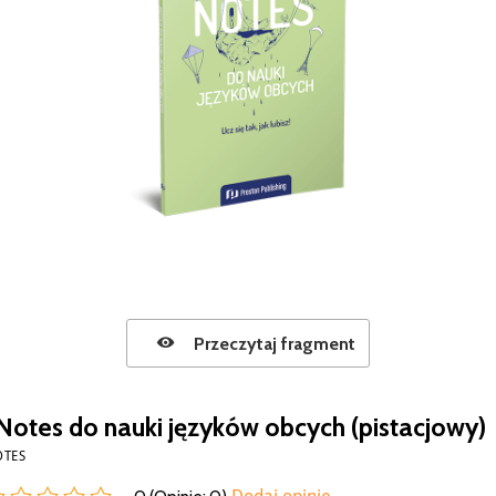
Przeczytaj fragment
Notes do nauki języków obcych (pistacjowy)
OTES