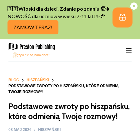
P
r
z
e
j
d
ź
d
o
t
BLOG
HISZPAŃSKI
PODSTAWOWE ZWROTY PO HISZPAŃSKU, KTÓRE ODMIENIĄ
r
TWOJE ROZMOWY!
e
Podstawowe zwroty po hiszpańsku,
ś
c
które odmienią Twoje rozmowy!
i
08 MAJ 2026
HISZPAŃSKI