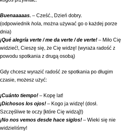
Buenaaaaas.
– Cześć., Dzień dobry.
(odpowiednik
hola
, można używać go o każdej porze
dnia)
¡Qué alegría verte / me da verte / de verte!
– Miło Cię
widzieć!, Cieszę się, że Cię widzę! (wyraża radość z
powodu spotkania z drugą osobą)
Gdy chcesz wyrazić radość ze spotkania po długim
czasie, możesz użyć:
¡Cuánto tiempo!
– Kopę lat!
¡Dichosos los ojos!
– Kogo ja widzę! (dosł.
Szczęśliwe te oczy [które Cię widzą]!)
¡No nos vemos desde hace siglos!
– Wieki się nie
widzieliśmy!