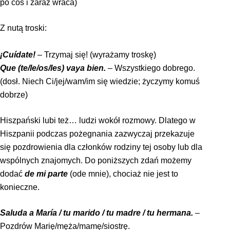
po coś i zaraz wraca)
Z nutą troski:
¡Cuídate!
– Trzymaj się! (wyrażamy troskę)
Que (te/le/os/les) vaya bien.
– Wszystkiego dobrego.
(dosł. Niech Ci/jej/wam/im się wiedzie; życzymy komuś
dobrze)
Hiszpański lubi też… ludzi wokół rozmowy. Dlatego w
Hiszpanii podczas pożegnania zazwyczaj przekazuje
się pozdrowienia dla członków rodziny tej osoby lub dla
wspólnych znajomych. Do poniższych zdań możemy
dodać
de mi parte
(ode mnie), chociaż nie jest to
konieczne.
Saluda a María / tu marido / tu madre / tu hermana.
–
Pozdrów Marię/męża/mamę/siostrę.