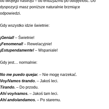
od twojego nastroju – od entu­zjazmu po obojętność. Do
dyspozycji masz poniższe naturalnie brzmiące
odpowiedzi.
Gdy wszystko idzie świetnie:
¡Genial!
– Świetnie!
¡Fenomenal!
– Rewelacyjnie!
¡Estupendamente!
– Wspaniale!
Gdy jest… normalnie:
No me puedo quejar.
– Nie mogę narzekać.
Voy/Vamos tirando.
– Jakoś leci.
Tirando.
– Do przodu.
Ahí voy/vamos.
– Jakoś tam leci.
Ahí ando/andamos.
– Po staremu.