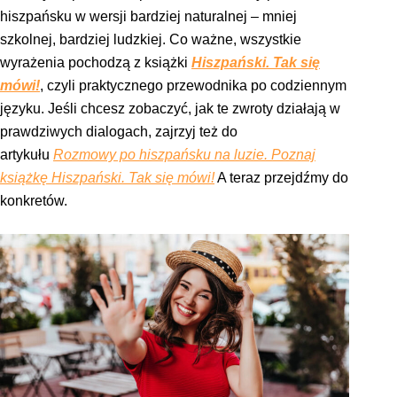
hiszpańsku w wersji bardziej naturalnej – mniej
szkolnej, bardziej ludzkiej. Co ważne, wszystkie
wyrażenia pochodzą z książki
Hiszpański. Tak się
mówi!
, czyli praktycznego przewodnika po codziennym
języku. Jeśli chcesz zobaczyć, jak te zwroty działają w
prawdziwych dialogach, zajrzyj też do
artykułu
Rozmowy po hiszpańsku na luzie. Poznaj
książkę Hiszpański. Tak się mówi!
A teraz przejdźmy do
konkretów.