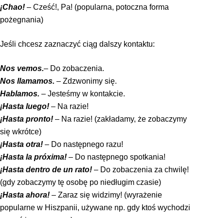
¡Chao!
– Cześć!, Pa! (popularna, potoczna forma
pożegnania)
Jeśli chcesz zaznaczyć ciąg dalszy kontaktu:
Nos vemos.
– Do zobaczenia.
Nos llamamos.
– Zdzwonimy się.
Hablamos.
– Jesteśmy w kontakcie.
¡Hasta luego!
– Na razie!
¡
Hasta pronto!
– Na razie! (zakładamy, że zobaczymy
się wkrótce)
¡Hasta otra!
– Do następnego razu!
¡Hasta la próxima!
– Do następnego spotkania!
¡Hasta dentro de un rato!
– Do zobaczenia za chwilę!
(gdy zobaczymy tę osobę po niedługim czasie)
¡Hasta ahora!
– Zaraz się widzimy! (wyrażenie
popularne w Hiszpanii, używane np. gdy ktoś wychodzi