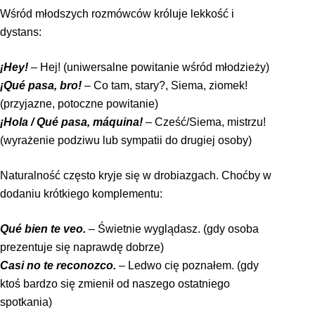
Wśród młodszych rozmówców króluje lekkość i
dystans:
¡Hey!
– Hej! (uniwersalne powitanie wśród młodzieży)
¡Qué pasa, bro!
– Co tam, stary?, Siema, ziomek!
(przyjazne, potoczne powitanie)
¡Hola / Qué pasa, máquina!
– Cześć/Siema, mistrzu!
(wyrażenie podziwu lub sympatii do dru­giej osoby)
Naturalność często kryje się w drobiazgach. Choćby w
dodaniu krótkiego komplementu:
Qué bien te veo.
– Świetnie wyglądasz. (gdy osoba
prezentuje się naprawdę dobrze)
Casi no te reconozco.
– Ledwo cię poznałem. (gdy
ktoś bardzo się zmienił od naszego ostat­niego
spotkania)