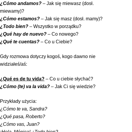
¿Cómo andamos?
– Jak się miewasz (dosł.
miewamy)?
¿Cómo estamos?
– Jak się masz (dosł. mamy)?
¿Todo bien?
– Wszystko w porządku?
¿Qué hay de nuevo?
– Co nowego?
¿Qué te cuentas?
– Co u Ciebie?
Gdy rozmowa dotyczy kogoś, kogo dawno nie
widziałeś/aś:
¿Qué es de tu vida?
– Co u ciebie słychać?
¿Cómo (te) va la vida?
–
Jak Ci się wiedzie?
Przykłady użycia:
¿Cómo te va, Sandra?
¿Qué pasa, Roberto?
¿Cómo vas, Juan?
¡Hola, Mónica! ¿Todo bien?