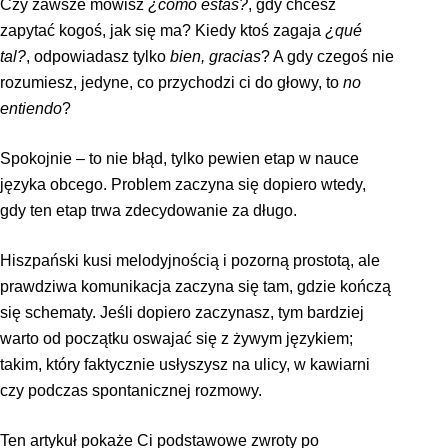
Czy zawsze mówisz
¿cómo estás?
, gdy chcesz
zapytać kogoś, jak się ma? Kiedy ktoś zagaja
¿qué
tal?
, odpowiadasz tylko
bien, gracias
? A gdy czegoś nie
rozumiesz, jedyne, co przychodzi ci do głowy, to
no
entiendo
?
Spokojnie – to nie błąd, tylko pewien etap w nauce
języka obcego. Problem zaczyna się dopiero wtedy,
gdy ten etap trwa zdecydowanie za długo.
Hiszpański kusi melodyjnością i pozorną prostotą, ale
prawdziwa komunikacja zaczyna się tam, gdzie kończą
się schematy. Jeśli dopiero zaczynasz, tym bardziej
warto od początku oswajać się z żywym językiem;
takim, który faktycznie usłyszysz na ulicy, w kawiarni
czy podczas spontanicznej rozmowy.
Ten artykuł pokaże Ci podstawowe zwroty po