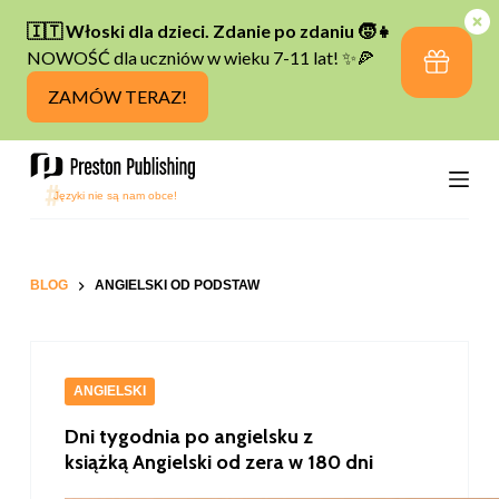
P
r
z
e
j
d
ź
d
o
t
BLOG
ANGIELSKI OD PODSTAW
r
e
ś
ANGIELSKI
c
i
Dni tygodnia po angielsku z
książką Angielski od zera w 180 dni