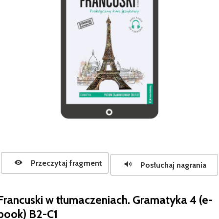
Przeczytaj fragment
Posłuchaj nagrania
Francuski w tłumaczeniach. Gramatyka 4 (e-
book) B2-C1