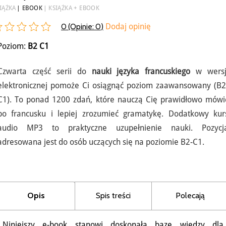
IĄŻKA
EBOOK
KSIĄŻKA + EBOOK
0 (Opinie:
0
)
Dodaj opinię
Poziom:
B2
C1
Czwarta część serii do
nauki języka francuskiego
w wersj
elektronicznej pomoże Ci osiągnąć poziom zaawansowany (B2
C1). To ponad 1200 zdań, które nauczą Cię prawidłowo mówi
po francusku i lepiej zrozumieć gramatykę. Dodatkowy kur
audio MP3 to praktyczne uzupełnienie nauki. Pozycj
adresowana jest do osób uczących się na poziomie B2-C1.
Opis
Spis treści
Polecają
Niniejszy e-book stanowi doskonałą bazę wiedzy dla