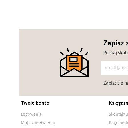
Zapisz 
Poznaj skut
Zapisz się 
Twoje konto
Księgarn
Logowanie
Skontaktu
Moje zamówienia
Regulami