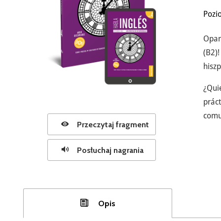
Pozi
Opa
(B2)
hisz
¿Qui
prác
comu
Przeczytaj fragment
Posłuchaj nagrania
Opis