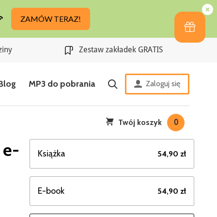
ziny
Zestaw zakładek GRATIS
Blog
MP3 do pobrania
Zaloguj się
Twój koszyk
0
 e-
Książka
54,90 zł
E-book
54,90 zł