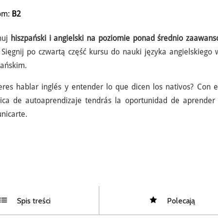
om:
B2
nuj
hiszpański i angielski na poziomie ponad średnio zaawa
! Sięgnij po czwartą część kursu do nauki języka angielskiego 
pańskim.
eres hablar inglés y entender lo que dicen los nativos? Con e
tica de autoaprendizaje tendrás la oportunidad de aprender 
nicarte.
Spis treści
Polecają