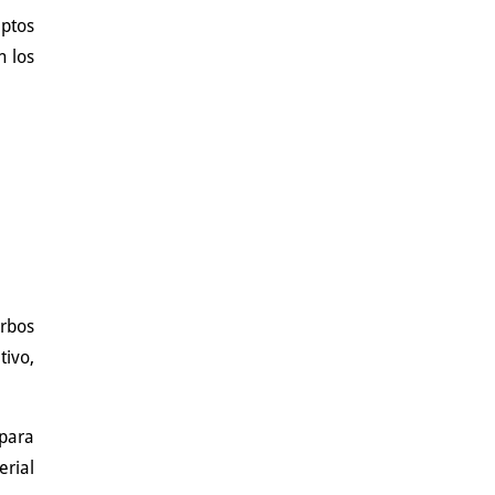
eptos
n los
erbos
tivo,
 para
erial