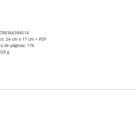
9788366384514
o: 24 cm x 17 cm + PDF
 de páginas: 176
320 g