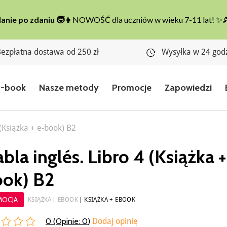
ezpłatna dostawa od 250 zł
Wysyłka w 24 god
E-book
Nasze metody
Promocje
Zapowiedzi
 (Książka + e-book) B2
bla inglés. Libro 4 (Książka +
ok) B2
MOCJA
KSIĄŻKA
EBOOK
KSIĄŻKA + EBOOK
0 (Opinie:
0
)
Dodaj opinię