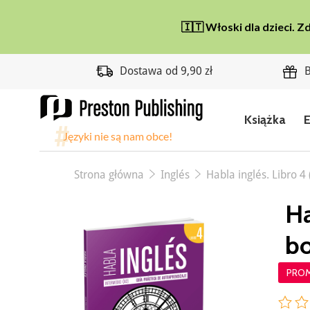
Dostawa od 9,90 zł
B
Książka
Strona główna
Inglés
Habla inglés. Libro 4
Ha
bo
PRO