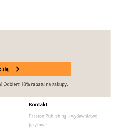
 się
w! Odbierz 10% rabatu na zakupy.
Kontakt
Preston Publishing – wydawnictwo
językowe