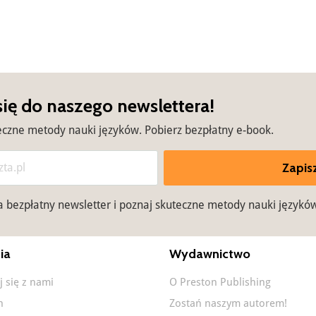
się do naszego newslettera!
eczne metody nauki języków. Pobierz bezpłatny e-book.
Zapisz
na bezpłatny newsletter i poznaj skuteczne metody nauki językó
ia
Wydawnictwo
j się z nami
O Preston Publishing
n
Zostań naszym autorem!