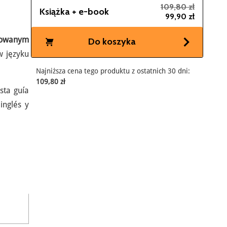
109,80 zł
Książka + e-book
99,90 zł
nsowanym
Do koszyka
w języku
Najniższa cena tego produktu z ostatnich 30 dni:
109,80 zł
sta guía
inglés y