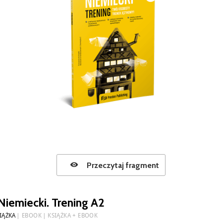
Przeczytaj fragment
Niemiecki. Trening A2
IĄŻKA
EBOOK
KSIĄŻKA + EBOOK