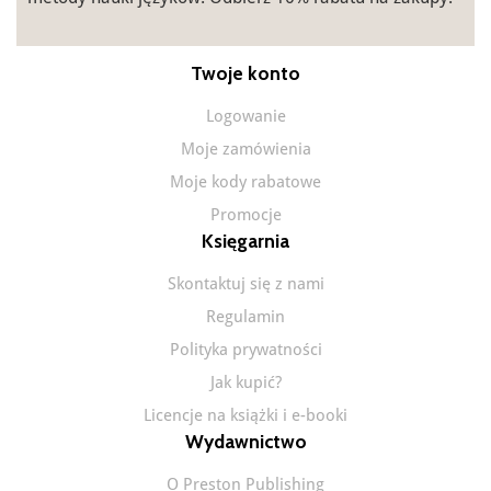
Twoje konto
Logowanie
Moje zamówienia
Moje kody rabatowe
Promocje
Księgarnia
Skontaktuj się z nami
Regulamin
Polityka prywatności
Jak kupić?
Licencje na książki i e-booki
Wydawnictwo
O Preston Publishing