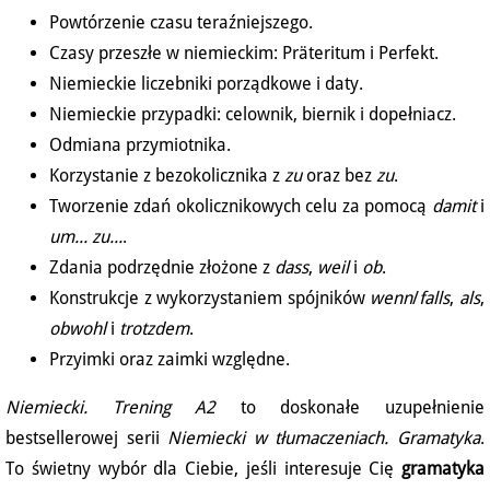
Powtórzenie czasu teraźniejszego.
Czasy przeszłe w niemieckim: Präteritum i Perfekt.
Niemieckie liczebniki porządkowe i daty.
Niemieckie przypadki: celownik, biernik i dopełniacz.
Odmiana przymiotnika.
Korzystanie z bezokolicznika z
zu
oraz bez
zu
.
Tworzenie zdań okolicznikowych celu za pomocą
damit
i
um... zu...
.
Zdania podrzędnie złożone z
dass
,
weil
i
ob
.
Konstrukcje z wykorzystaniem spójników
wenn
/
falls
,
als
,
obwohl
i
trotzdem
.
Przyimki oraz zaimki względne.
Niemiecki. Trening A2
to doskonałe uzupełnienie
bestsellerowej serii
Niemiecki w tłumaczeniach. Gramatyka
.
To świetny wybór dla Ciebie, jeśli interesuje Cię
gramatyka