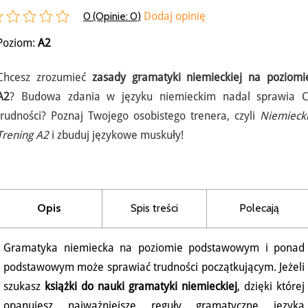
0 (Opinie:
0
)
Dodaj opinię
Poziom:
A2
Chcesz zrozumieć
zasady gramatyki niemieckiej na poziomi
A2
? Budowa zdania w języku niemieckim nadal sprawia C
trudności? Poznaj Twojego osobistego trenera, czyli
Niemiecki
Trening A2
i zbuduj językowe muskuły!
Opis
Spis treści
Polecają
Gramatyka niemiecka na poziomie podstawowym i ponad
podstawowym może sprawiać trudności początkującym. Jeżeli
szukasz
książki do nauki gramatyki niemieckiej
, dzięki której
opanujesz najważniejsze reguły gramatyczne języka