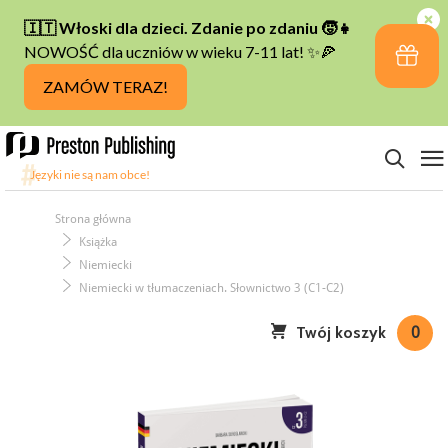
Strona główna
Książka
Niemiecki
Niemiecki w tłumaczeniach. Słownictwo 3 (C1-C2)
Twój koszyk
0