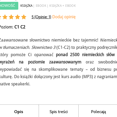
NOWOŚĆ
KSIĄŻKA
EBOOK
KSIĄŻKA + EBOOK
5 (Opinie:
1
)
Dodaj opinię
Poziom:
C1
C2
Zaawansowane słownictwo niemieckie bez tajemnic!
Niemieck
w tłumaczeniach. Słownictwo 3
(C1-C2) to praktyczny podręcznik
który pomoże Ci opanować
ponad 2500 niemieckich słów 
wyrażeń na poziomie zaawansowanym
oraz swobodni
wypowiadać się na skomplikowane tematy – od biznesu p
kulturę. Do książki dołączony jest kurs audio (MP3) z nagraniam
native speakerki.
Opis
Spis treści
Polecają