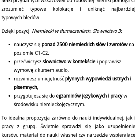
Setki przydatnych wskazówek od rodowitej Niemki pomogą Ci
zrozumieć typowe kolokacje i uniknąć najbardziej
typowych błędów.
Dzięki pozycji
Niemiecki w tłumaczeniach. Słownictwo 3
:
nauczysz się
ponad 2500 niemieckich słów i zwrotów
na
poziomie C1-C2,
przećwiczysz
słownictwo w kontekście
i poprawisz
wymowę z kursem audio,
rozwiniesz umiejętność
płynnych wypowiedzi ustnych i
pisemnych
,
przygotujesz się do
egzaminów językowych i pracy
w
środowisku niemieckojęzycznym.
To idealna propozycja zarówno do nauki indywidualnej, jak i
pracy z grupą. Świetnie sprawdzi się jako uzupełnienie
kursów, materiał do nauki własnej czy narzędzie wspierające