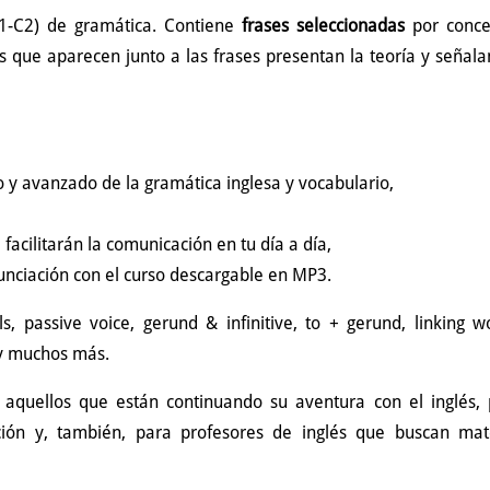
C1-C2) de gramática. Contiene
frases seleccionadas
por conce
s que aparecen junto a las frases presentan la teoría y señala
o y avanzado de la gramática inglesa y vocabulario,
e facilitarán la comunicación en tu día a día,
unciación con el curso descargable en MP3.
s, passive voice, gerund & infinitive, to + gerund, linking w
 y muchos más.
 aquellos que están continuando su aventura con el inglés,
ión y, también, para profesores de inglés que buscan mate