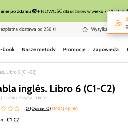
ezpłatna dostawa od 250 zł
Wysyłka w 24 god
E-book
Nasze metody
Promocje
Zapowiedzi
és. Libro 6 (C1-C2)
bla inglés. Libro 6 (C1-C2)
A
EBOOK
KSIĄŻKA + EBOOK
0 (Opinie:
0
)
Dodaj opinię
om:
C1
C2