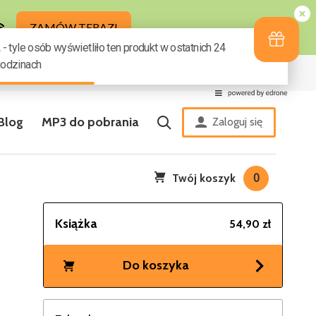
ziny
Zestaw zakładek GRATIS
Blog
MP3 do pobrania
Zaloguj się
Twój koszyk
0
Książka
54,90 zł
Do koszyka