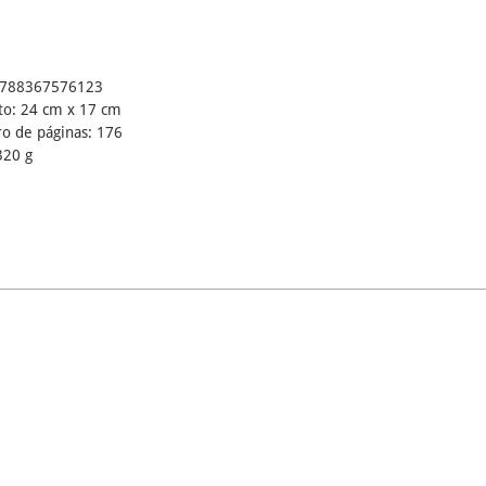
9788367576123
o: 24 cm x 17 cm
 de páginas: 176
320 g