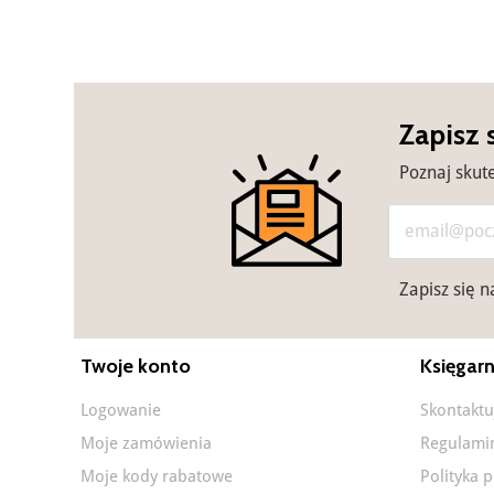
Zapisz 
Poznaj skut
Zapisz się 
Twoje konto
Księgarn
Logowanie
Skontaktu
Moje zamówienia
Regulami
Moje kody rabatowe
Polityka 