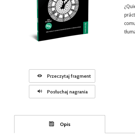
¿Qui
prác
comu
tłuma
Przeczytaj fragment
Posłuchaj nagrania
Opis