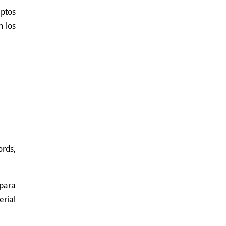
ptos
n los
ords,
 para
rial