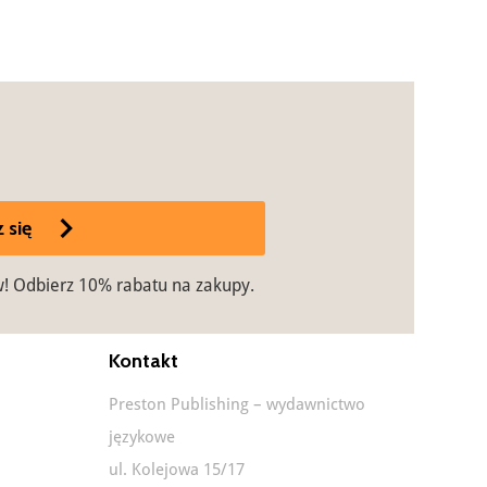
 się
w! Odbierz 10% rabatu na zakupy.
Kontakt
Preston Publishing – wydawnictwo
językowe
ul. Kolejowa 15/17