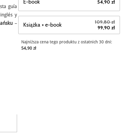
E-book
54,90 zł
sta guía
inglés y
109,80 zł
pańsku
–
Książka + e-book
99,90 zł
Najniższa cena tego produktu z ostatnich 30 dni:
54,90 zł