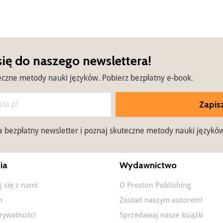
się do naszego newslettera!
eczne metody nauki języków. Pobierz bezpłatny e-book.
Zapisz
na bezpłatny newsletter i poznaj skuteczne metody nauki językó
ia
Wydawnictwo
j się z nami
O Preston Publishing
n
Zostań naszym autorem!
prywatności
Sprzedawaj nasze książki