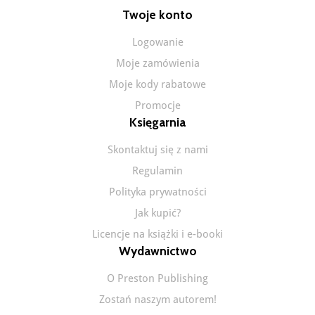
Twoje konto
Logowanie
Moje zamówienia
Moje kody rabatowe
Promocje
Księgarnia
Skontaktuj się z nami
Regulamin
Polityka prywatności
Jak kupić?
Licencje na książki i e-booki
Wydawnictwo
O Preston Publishing
Zostań naszym autorem!