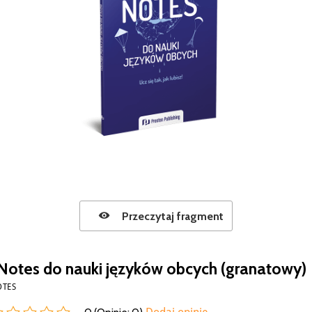
Przeczytaj fragment
Notes do nauki języków obcych (granatowy)
OTES