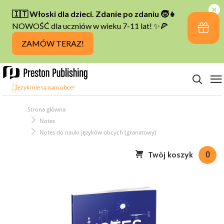
Strona główna
Notes
Notes do nauki języków obcych (granatowy)
Twój koszyk
0