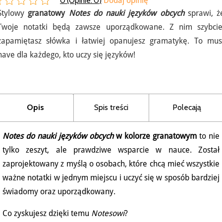
0 (Opinie:
0
)
Dodaj opinię
Stylowy
granatowy
Notes do nauki języków obcych
sprawi, ż
Twoje notatki będą zawsze uporządkowane. Z nim szybcie
zapamiętasz słówka i łatwiej opanujesz gramatykę. To mus
have dla każdego, kto uczy się języków!
Opis
Spis treści
Polecają
Notes do nauki języków obcych
w kolorze granatowym
to nie
tylko zeszyt, ale prawdziwe wsparcie w nauce. Został
zaprojektowany z myślą o osobach, które chcą mieć wszystkie
ważne notatki w jednym miejscu i uczyć się w sposób bardziej
świadomy oraz uporządkowany.
Co zyskujesz dzięki temu
Notesowi
?