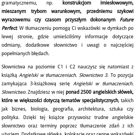
gramatycznemu, np.
konstrukcjom imiesłowowym,
mieszanym trybom warunkowym, przedniemu szykowi
wyrazowemu czy czasom przyszłym dokonanym
Future
Perfect
. W tłumaczeniu pomogą Ci wskazówki w dymkach po
lewej stronie, gdzie umieściliśmy informacje dotyczące
odmiany, dodatkowe słownictwo i uwagi o najczęściej
popełnianych błędach.
Słownictwa na poziomie C1 i C2 nauczysz się natomiast z
książką
Angielski w tłumaczeniach. Słownictwo 3
. To pozycja
zamykająca 3-książkową serię
Angielski w tłumaczeniach.
Słownictwo
. Znajdziesz w niej
ponad 2500 angielskich słówek,
które w większości dotyczą tematów specjalistycznych
, takich
jak biznes, biologia, geografia, architektura, sztuka czy
polityka. Dzięki tej książce przyswoisz trudne angielskie
słownictwo oraz terminy poprzez tłumaczenie zdań z ich
użyciem. Dodatkowe słówka, kolokacje oraz cenne wskazówki