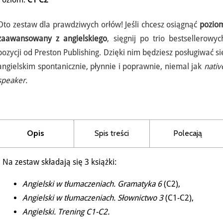
Poziom:
C1
C2
Oto zestaw dla prawdziwych orłów! Jeśli chcesz osiągnąć
pozio
zaawansowany z angielskiego
, sięgnij po trio bestsellerowyc
pozycji od Preston Publishing. Dzięki nim będziesz posługiwać si
angielskim spontanicznie, płynnie i poprawnie, niemal jak
nativ
speaker.
Opis
Spis treści
Polecają
Na zestaw składają się 3 książki:
Angielski w tłumaczeniach. Gramatyka 6
(C2),
Angielski w tłumaczeniach. Słownictwo 3
(C1-C2),
Angielski. Trening C1-C2.