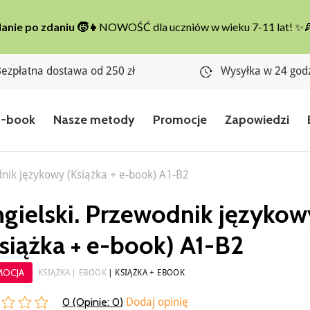
ezpłatna dostawa od 250 zł
Wysyłka w 24 god
E-book
Nasze metody
Promocje
Zapowiedzi
dnik językowy (Książka + e-book) A1-B2
gielski. Przewodnik językow
siążka + e-book) A1-B2
MOCJA
KSIĄŻKA
EBOOK
KSIĄŻKA + EBOOK
0 (Opinie:
0
)
Dodaj opinię