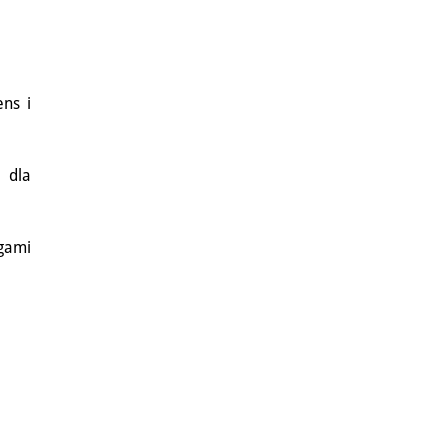
ens i
 dla
ogami