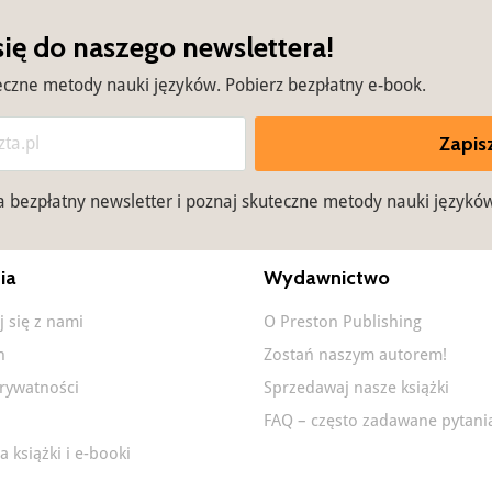
się do naszego newslettera!
eczne metody nauki języków. Pobierz bezpłatny e-book.
Zapisz
na bezpłatny newsletter i poznaj skuteczne metody nauki językó
ia
Wydawnictwo
j się z nami
O Preston Publishing
n
Zostań naszym autorem!
prywatności
Sprzedawaj nasze książki
FAQ – często zadawane pytani
a książki i e-booki