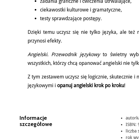
zadania graficzne i ćwiczenia utrwalające,
ciekawostki kulturowe i gramatyczne,
testy sprawdzające postępy.
Dzięki temu uczysz się nie tylko języka, ale też
przynosi efekty.
Angielski. Przewodnik językowy
to świetny wybó
wszystkich, którzy chcą opanować angielski nie tyl
Z tym zestawem uczysz się logicznie, skutecznie i
językowymi i
opanuj angielski krok po kroku
!
Informacje
autork
szczegółowe
ISBN: 
liczba 
rok wy