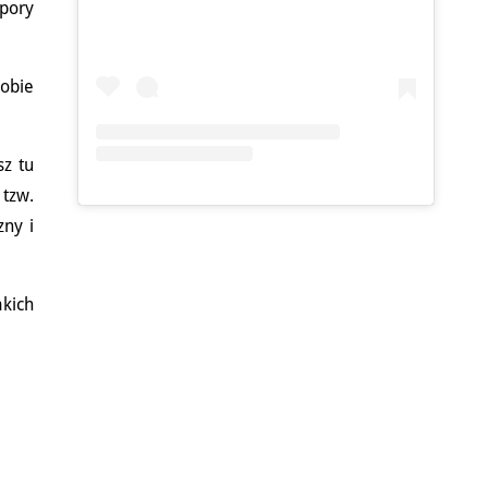
 pory
sobie
sz tu
 tzw.
zny i
akich