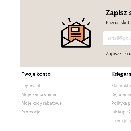
Zapisz 
Poznaj skut
Zapisz się 
Twoje konto
Księgarn
Logowanie
Skontaktu
Moje zamówienia
Regulami
Moje kody rabatowe
Polityka 
Promocje
Jak kupić?
Licencje n