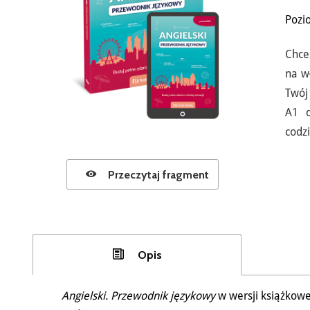
Pozi
Chce
na w
Twój
A1 d
codz
Przeczytaj fragment
Opis
Angielski. Przewodnik językowy
w wersji książkowe