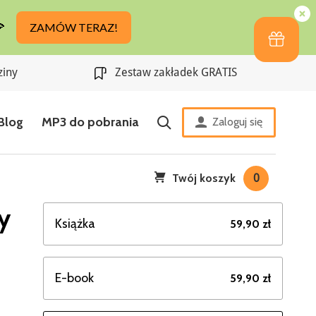
ziny
Zestaw zakładek GRATIS
Blog
MP3 do pobrania
Zaloguj się
Twój koszyk
0
y
Książka
59,90 zł
E-book
59,90 zł