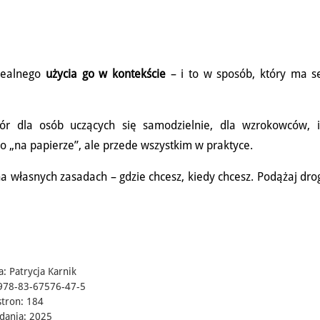
 realnego
użycia go w kontekście
– i to w sposób, który ma s
r dla osób uczących się samodzielnie, dla wzrokowców, i
ko „na papierze”, ale przede wszystkim w praktyce.
 na własnych zasadach – gdzie chcesz, kiedy chcesz. Podążaj dr
a: Patrycja Karnik
978-83-67576-47-5
stron: 184
dania: 2025