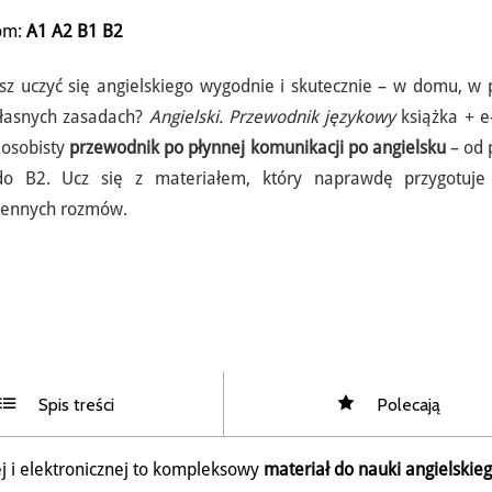
om:
A1
A2
B1
B2
sz uczyć się angielskiego wygodnie i skutecznie – w domu, w 
łasnych zasadach?
Angielski. Przewodnik językowy
książka + e
 osobisty
przewodnik po płynnej komunikacji po angielsku
– od 
o B2. Ucz się z materiałem, który naprawdę przygotuje
iennych rozmów.
Spis treści
Polecają
j i elektronicznej to kompleksowy
materiał do nauki angielskie