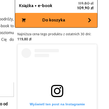
119,80 zł
Książka + e-book
109,90 zł
podróży,
Do koszyka
-book to
poziomu
Najniższa cena tego produktu z ostatnich 30 dni:
119,80 zł
 Cię do
go od
Wyświetl ten post na Instagramie