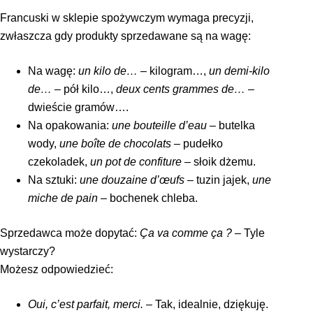
Francuski w sklepie spożywczym wymaga precyzji,
zwłaszcza gdy produkty sprzedawane są na wagę:
Na wagę:
un kilo de…
– kilogram…,
un demi-kilo
de…
– pół kilo…,
deux cents grammes de…
–
dwieście gramów….
Na opakowania:
une bouteille d’eau
– butelka
wody,
une boîte de chocolats
– pudełko
czekoladek,
un pot de confiture
– słoik dżemu.
Na sztuki:
une douzaine d’œufs
– tuzin jajek,
une
miche de pain
– bochenek chleba.
Sprzedawca może dopytać:
Ça va comme ça ?
– Tyle
wystarczy?
Możesz odpowiedzieć:
Oui, c’est parfait, merci.
– Tak, idealnie, dziękuję.