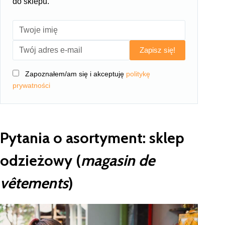
do sklepu.
Zapisz się!
Zapoznałem/am się i akceptuję
politykę
prywatności
Pytania o asortyment: sklep
odzieżowy (
magasin de
vêtements
)