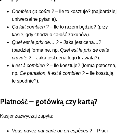
Combien ça coûte ?
– Ile to kosztuje? (najbardziej
uniwersalne pytanie).
Ça fait combien ?
– Ile to razem będzie? (przy
kasie, gdy chodzi o całość zakupów).
Quel est le prix de… ?
– Jaka jest cena…?
(bardziej formalne, np.
Quel est le prix de cette
cravate ?
– Jaka jest cena tego krawata?).
Il est à combien ?
– Ile kosztuje? (forma potoczna,
np.
Ce pantalon, il est à combien ?
– Ile kosztują
te spodnie?).
Płatność – gotówką czy kartą?
Kasjer zazwyczaj zapyta:
Vous payez par carte ou en espèces ?
– Płaci