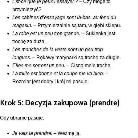
Est-ce que je peux l’essayer ?
– Czy mogę to
przymierzyć?
Les cabines d’essayage sont là-bas, au fond du
magasin.
– Przymierzalnie są tam, w głębi sklepu.
La robe est un peu trop grande.
– Sukienka jest
trochę za duża.
Les manches de la veste sont un peu trop
longues.
– Rękawy marynarki są trochę za długie.
Elles me serrent un peu.
– Cisną mnie trochę.
La taille est bonne et la coupe me va bien.
–
Rozmiar jest dobry i krój mi pasuje.
Krok 5: Decyzja zakupowa (prendre)
Gdy ubranie pasuje:
Je vais la prendre.
– Wezmę ją.