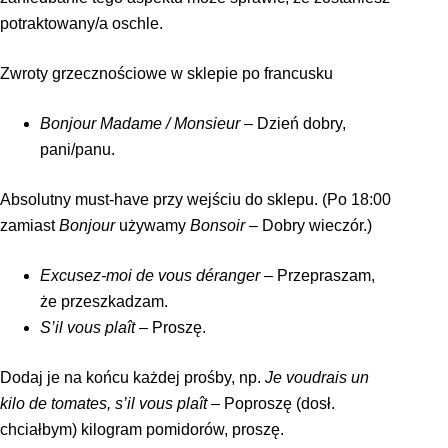
potraktowany/a oschle.
Zwroty grzecznościowe w sklepie po francusku
Bonjour Madame / Monsieur
– Dzień dobry,
pani/panu.
Absolutny must-have przy wejściu do sklepu. (Po 18:00
zamiast
Bonjour
używamy
Bonsoir
– Dobry wieczór.)
Excusez-moi de vous déranger
– Przepraszam,
że przeszkadzam.
S’il vous plaît
– Proszę.
Dodaj je na końcu każdej prośby, np.
Je voudrais un
kilo de tomates, s’il vous plaît
– Poproszę (dosł.
chciałbym) kilogram pomidorów, proszę.