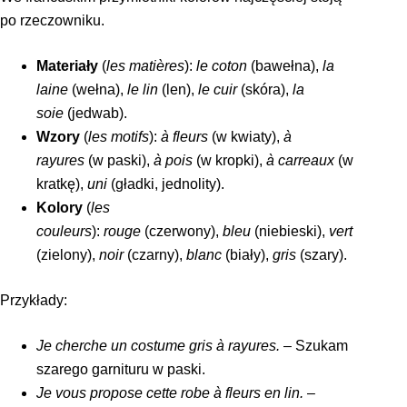
po rzeczowniku.
Materiały
(
les matières
):
le coton
(bawełna),
la
laine
(wełna),
le lin
(len),
le cuir
(skóra),
la
soie
(jedwab).
Wzory
(
les motifs
):
à fleurs
(w kwiaty),
à
rayures
(w paski),
à pois
(w kropki),
à carreaux
(w
kratkę),
uni
(gładki, jednolity).
Kolory
(
les
couleurs
):
rouge
(czerwony),
bleu
(niebieski),
vert
(zielony),
noir
(czarny),
blanc
(biały),
gris
(szary).
Przykłady:
Je cherche un costume gris à rayures.
– Szukam
szarego garnituru w paski.
Je vous propose cette robe à fleurs en lin.
–