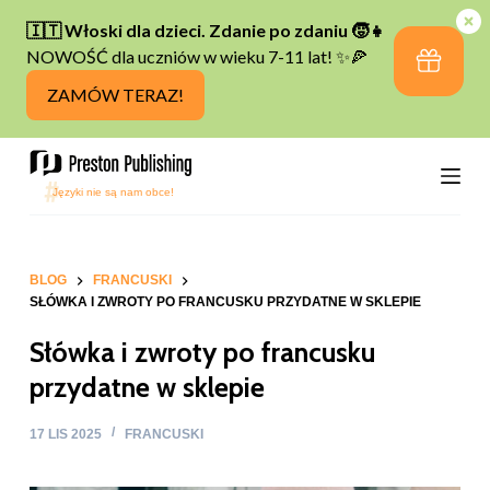
P
r
z
e
j
d
ź
d
o
t
BLOG
FRANCUSKI
SŁÓWKA I ZWROTY PO FRANCUSKU PRZYDATNE W SKLEPIE
r
e
Słówka i zwroty po francusku
ś
przydatne w sklepie
c
i
17 LIS 2025
FRANCUSKI