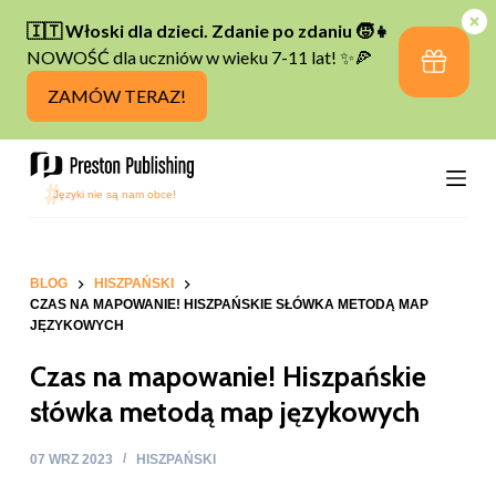
P
r
z
e
j
d
ź
d
o
t
BLOG
HISZPAŃSKI
CZAS NA MAPOWANIE! HISZPAŃSKIE SŁÓWKA METODĄ MAP
r
JĘZYKOWYCH
e
Czas na mapowanie! Hiszpańskie
ś
c
słówka metodą map językowych
i
07 WRZ 2023
HISZPAŃSKI