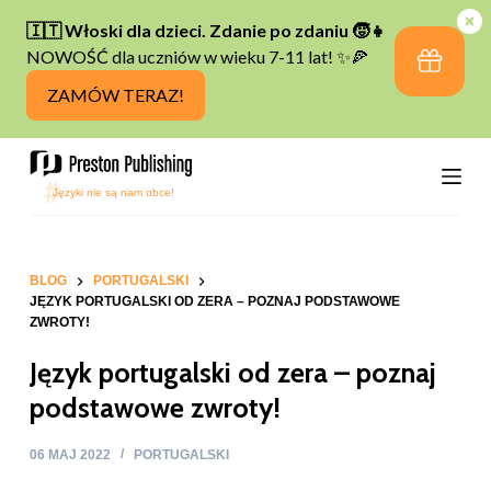
P
r
z
e
j
d
ź
d
o
t
BLOG
PORTUGALSKI
JĘZYK PORTUGALSKI OD ZERA – POZNAJ PODSTAWOWE
r
ZWROTY!
e
Język portugalski od zera – poznaj
ś
c
podstawowe zwroty!
i
06 MAJ 2022
PORTUGALSKI