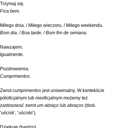
Trzymaj się.
Fica bem.
Miłego dnia. / Miłego wieczoru. / Miłego weekendu.
Bom dia. / Boa tarde. / Bom fim de semana.
Nawzajem.
Igualmente.
Pozdrowienia.
Cumprimentos.
Zwrot
cumprimentos
jest uniwersalny. W kontekście
półoficjalnym lub nieoficjalnym możemy też
zastosować zwrot
um abraço
lub
abraços
(dosł.
‘uścisk’, ‘uściski’).
Dziękuję (bardzo).