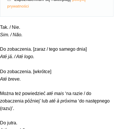
prywatności
Tak. / Nie.
Sim. / Não.
Do zobaczenia. [zaraz / tego samego dnia]
Até já. / Até logo.
Do zobaczenia. [wkrótce]
Até breve.
Można też powiedzieć
até mais
‘na razie / do
zobaczenia później’ lub
até à próxima
‘do następnego
(razu)’.
Do jutra.