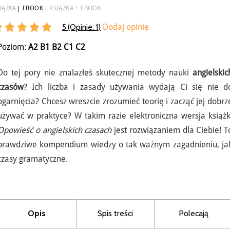
IĄŻKA
EBOOK
KSIĄŻKA + EBOOK
5 (Opinie:
1
)
Dodaj opinię
Poziom:
A2
B1
B2
C1
C2
Do tej pory nie znalazłeś skutecznej metody nauki
angielskic
czasów
? Ich liczba i zasady używania wydają Ci się nie d
ogarnięcia? Chcesz wreszcie zrozumieć teorię i zacząć jej dobrz
używać w praktyce? W takim razie elektroniczna wersja książk
Opowieść o angielskich czasach
jest rozwiązaniem dla Ciebie! T
prawdziwe kompendium wiedzy o tak ważnym zagadnieniu, ja
czasy gramatyczne.
Opis
Spis treści
Polecają