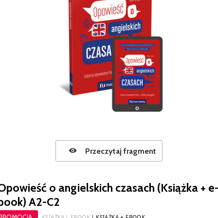
Przeczytaj fragment
Opowieść o angielskich czasach (Książka + e
book) A2-C2
PROMOCJA
KSIĄŻKA
EBOOK
KSIĄŻKA + EBOOK