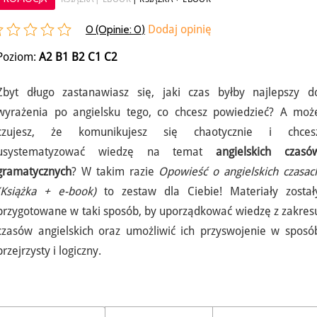
0 (Opinie:
0
)
Dodaj opinię
Poziom:
A2
B1
B2
C1
C2
Zbyt długo zastanawiasz się, jaki czas byłby najlepszy d
wyrażenia po angielsku tego, co chcesz powiedzieć? A moż
czujesz, że komunikujesz się chaotycznie i chces
usystematyzować wiedzę na temat
angielskich czasó
gramatycznych
? W takim razie
Opowieść o angielskich czasac
(Książka + e-book)
to zestaw dla Ciebie! Materiały został
przygotowane w taki sposób, by uporządkować wiedzę z zakres
czasów angielskich oraz umożliwić ich przyswojenie w sposó
przejrzysty i logiczny.