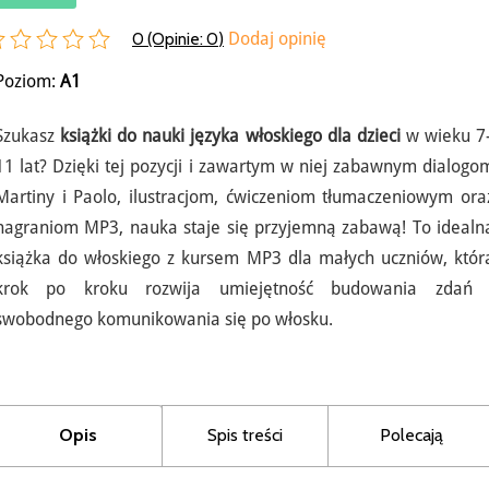
0 (Opinie:
0
)
Dodaj opinię
Poziom:
A1
Szukasz
książki do nauki języka włoskiego dla dzieci
w wieku 7
11 lat? Dzięki tej pozycji i zawartym w niej zabawnym dialogo
Martiny i Paolo, ilustracjom, ćwiczeniom tłumaczeniowym ora
nagraniom MP3, nauka staje się przyjemną zabawą! To idealn
książka do włoskiego z kursem MP3 dla małych uczniów, któr
krok po kroku rozwija umiejętność budowania zdań 
swobodnego komunikowania się po włosku.
Opis
Spis treści
Polecają