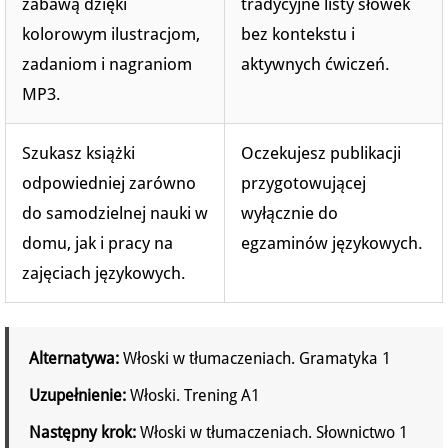
zabawą dzięki
tradycyjne listy słówek
kolorowym ilustracjom,
bez kontekstu i
zadaniom i nagraniom
aktywnych ćwiczeń.
MP3.
Szukasz książki
Oczekujesz publikacji
odpowiedniej zarówno
przygotowującej
do samodzielnej nauki w
wyłącznie do
domu, jak i pracy na
egzaminów językowych.
zajęciach językowych.
Alternatywa:
Włoski w tłumaczeniach. Gramatyka 1
Uzupełnienie:
Włoski. Trening A1
Następny krok:
Włoski w tłumaczeniach. Słownictwo 1