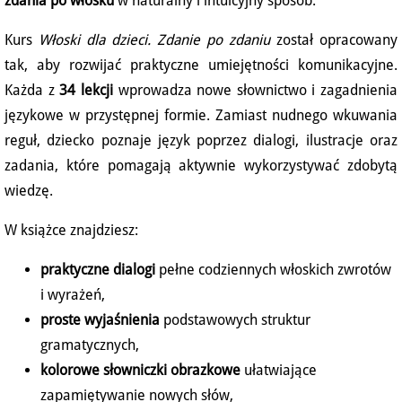
zdania po włosku
w naturalny i intuicyjny sposób.
Kurs
Włoski dla dzieci. Zdanie po zdaniu
został opracowany
tak, aby rozwijać praktyczne umiejętności komunikacyjne.
Każda z
34 lekcji
wprowadza nowe słownictwo i zagadnienia
językowe w przystępnej formie. Zamiast nudnego wkuwania
reguł, dziecko poznaje język poprzez dialogi, ilustracje oraz
zadania, które pomagają aktywnie wykorzystywać zdobytą
wiedzę.
W książce znajdziesz:
praktyczne dialogi
pełne codziennych włoskich zwrotów
i wyrażeń,
proste wyjaśnienia
podstawowych struktur
gramatycznych,
kolorowe słowniczki obrazkowe
ułatwiające
zapamiętywanie nowych słów,