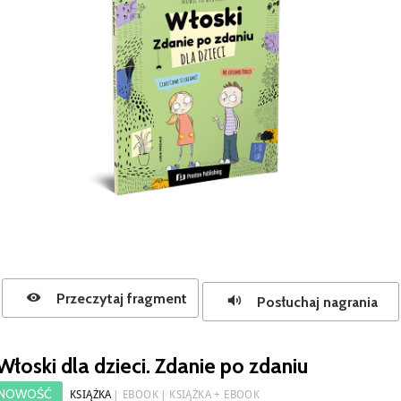
Przeczytaj fragment
Posłuchaj nagrania
Włoski dla dzieci. Zdanie po zdaniu
NOWOŚĆ
KSIĄŻKA
EBOOK
KSIĄŻKA + EBOOK