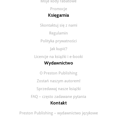
Moje kody rabatowe
Promocje
Księgarnia
Skontaktuj się z nami
Regulamin
Polityka prywatności
Jak kupić?
Licencje na książki i e-booki
Wydawnictwo
O Preston Publishing
Zostań naszym autorem!
Sprzedawaj nasze książki
FAQ – często zadawane pytania
Kontakt
Preston Publishing – wydawnictwo językowe