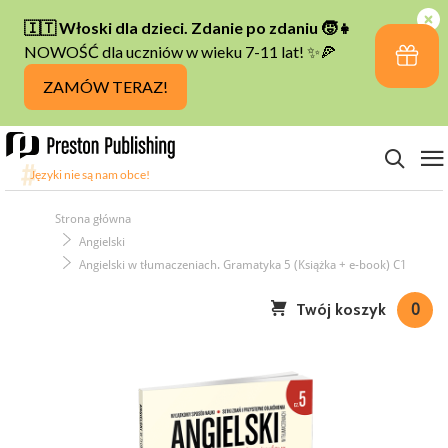
Strona główna
Angielski
Angielski w tłumaczeniach. Gramatyka 5 (Książka + e-book) C1
Twój koszyk
0