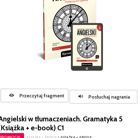
Przeczytaj fragment
Posłuchaj nagrania
Angielski w tłumaczeniach. Gramatyka 5
(Książka + e-book) C1
PROMOCJA
KSIĄŻKA
EBOOK
KSIĄŻKA + EBOOK