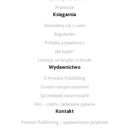
Promocje
Księgarnia
Skontaktuj się z nami
Regulamin
Polityka prywatności
Jak kupić?
Licencje na książki i e-booki
Wydawnictwo
O Preston Publishing
Zostań naszym autorem!
Sprzedawaj nasze książki
FAQ – często zadawane pytania
Kontakt
Preston Publishing – wydawnictwo językowe