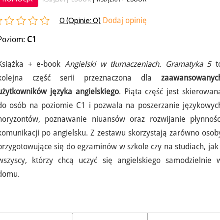
0 (Opinie:
0
)
Dodaj opinię
Poziom:
C1
Książka + e-book
Angielski w tłumaczeniach. Gramatyka 5
t
kolejna część serii przeznaczona dla
zaawansowanyc
użytkowników języka angielskiego
. Piąta część jest skierowan
do osób na poziomie C1 i pozwala na poszerzanie językowyc
horyzontów, poznawanie niuansów oraz rozwijanie płynnośc
komunikacji po angielsku. Z zestawu skorzystają zarówno osob
przygotowujące się do egzaminów w szkole czy na studiach, jak 
wszyscy, którzy chcą uczyć się angielskiego samodzielnie 
domu.