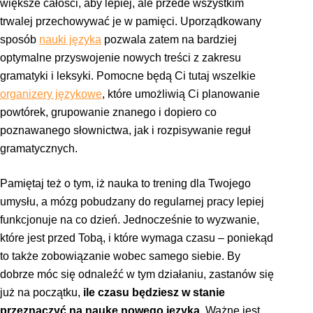
większe całości, aby lepiej, ale przede wszystkim
trwalej przechowywać je w pamięci. Uporządkowany
sposób
nauki języka
pozwala zatem na bardziej
optymalne przyswojenie nowych treści z zakresu
gramatyki i leksyki. Pomocne będą Ci tutaj wszelkie
organizery językowe
, które umożliwią Ci planowanie
powtórek, grupowanie znanego i dopiero co
poznawanego słownictwa, jak i rozpisywanie reguł
gramatycznych.
Pamiętaj też o tym, iż nauka to trening dla Twojego
umysłu, a mózg pobudzany do regularnej pracy lepiej
funkcjonuje na co dzień. Jednocześnie to wyzwanie,
które jest przed Tobą, i które wymaga czasu – poniekąd
to także zobowiązanie wobec samego siebie. By
dobrze móc się odnaleźć w tym działaniu, zastanów się
już na początku,
ile czasu będziesz w stanie
przeznaczyć na naukę nowego języka
. Ważne jest,