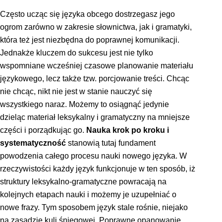
Często ucząc się języka obcego dostrzegasz jego
ogrom zarówno w zakresie słownictwa, jak i gramatyki,
która też jest niezbędna do poprawnej komunikacji.
Jednakże kluczem do sukcesu jest nie tylko
wspomniane wcześniej czasowe planowanie materiału
językowego, lecz także tzw. porcjowanie treści. Chcąc
nie chcąc, nikt nie jest w stanie nauczyć się
wszystkiego naraz. Możemy to osiągnąć jedynie
dzieląc materiał leksykalny i gramatyczny na mniejsze
części i porządkując go.
Nauka krok po kroku i
systematyczność
stanowią tutaj fundament
powodzenia całego procesu nauki nowego języka. W
rzeczywistości każdy język funkcjonuje w ten sposób, iż
struktury leksykalno-gramatyczne powracają na
kolejnych etapach nauki i możemy je uzupełniać o
nowe frazy. Tym sposobem język stale rośnie, niejako
na zasadzie kuli śniegowej. Poprawne opanowanie