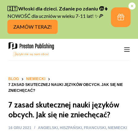
P
r
z
e
j
d
ź
d
o
t
BLOG
NIEMIECKI
7 ZASAD SKUTECZNEJ NAUKI JĘZYKÓW OBCYCH. JAK SIĘ NIE
r
ZNIECHĘCAĆ?
e
7 zasad skutecznej nauki języków
ś
c
obcych. Jak się nie zniechęcać?
i
16 GRU 2021
ANGIELSKI
,
HISZPAŃSKI
,
FRANCUSKI
,
NIEMIECKI