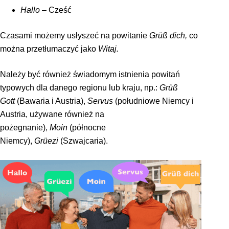
Hallo
– Cześć
Czasami możemy usłyszeć na powitanie
Grüß dich,
co
można przetłumaczyć jako
Witaj.
Należy być również świadomym istnienia powitań
typowych dla danego regionu lub kraju, np.:
Grüß
Gott
(Bawaria i Austria),
Servus
(południowe Niemcy i
Austria, używane również na
pożegnanie),
Moin
(północne
Niemcy),
Grüezi
(Szwajcaria).