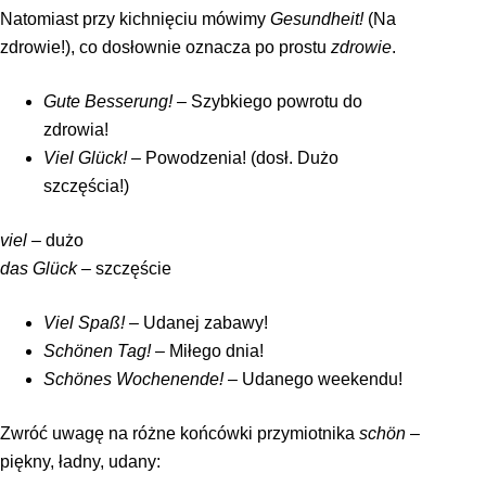
Natomiast przy kichnięciu mówimy
Gesundheit!
(Na
zdrowie!), co dosłownie oznacza po prostu
zdrowie
.
Gute Besserung!
–
Szybkiego powrotu do
zdrowia!
Viel Glück!
–
Powodzenia! (dosł. Dużo
szczęścia!)
viel
– dużo
das Glück
– szczęście
Viel Spaß!
–
Udanej zabawy!
Schönen Tag!
–
Miłego dnia!
Schönes Wochenende!
–
Udanego weekendu!
Zwróć uwagę na różne końcówki przymiotnika
schön
–
piękny, ładny, udany: