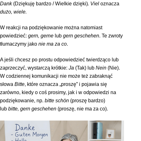
Dank
(Dziękuję bardzo / Wielkie dzięki)
. Viel
oznacza
dużo, wiele.
W reakcji na podziękowanie można natomiast
powiedzieć:
gern, gerne
lub
gern geschehen
. Te zwroty
tłumaczymy jako
nie ma za co
.
A jeśli chcesz po prostu odpowiedzieć twierdząco lub
zaprzeczyć, wystarczą krótkie:
Ja
(Tak) lub
Nein
(Nie).
W codziennej komunikacji nie może też zabraknąć
słowa
Bitte
, które oznacza „proszę” i pojawia się
zarówno, kiedy o coś prosimy, jak i w odpowiedzi na
podziękowanie, np.
bitte schön
(proszę bardzo)
lub
bitte, gern geschehen
(proszę, nie ma za co).