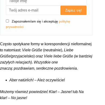
Zapisz się!
Zapoznałem/am się i akceptuję
politykę
prywatności
Często spotykane formy w korespondencji nieformalnej
to natomiast:
Viele Grüße
(neutralnie),
Liebe
Grüße
(przyjacielsko)
oraz Viele liebe Grüße (w bardziej
zażyłych relacjach). Wszystkie one
znaczą: pozdrawiam, serdeczne pozdrowienia.
Aber natürlich!
– Ależ oczywiście!
Możemy również powiedzieć Klar! – Jasne!
lub
Na
klar! – No jasne!