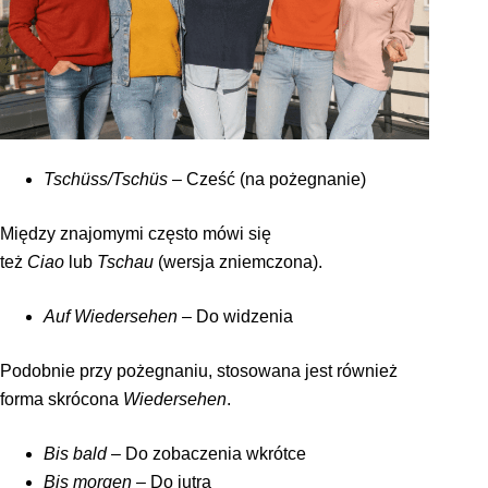
Tschüss
/
Tschüs
– Cześć (na pożegnanie)
Między znajomymi często mówi się
też
Ciao
lub
Tschau
(wersja zniemczona).
Auf Wiedersehen
– Do widzenia
Podobnie przy pożegnaniu, stosowana jest również
forma skrócona
Wiedersehen
.
Bis bald
– Do zobaczenia wkrótce
Bis morgen
– Do jutra