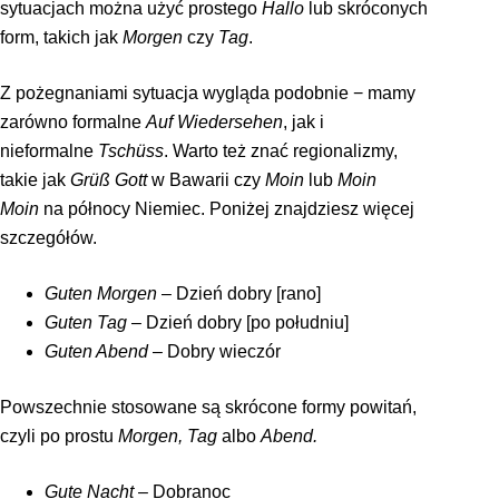
sytuacjach można użyć prostego
Hallo
lub skróconych
form, takich jak
Morgen
czy
Tag
.
Z pożegnaniami sytuacja wygląda podobnie − mamy
zarówno formalne
Auf Wiedersehen
, jak i
nieformalne
Tschüss
. Warto też znać regionalizmy,
takie jak
Grüß Gott
w Bawarii czy
Moin
lub
Moin
Moin
na północy Niemiec. Poniżej znajdziesz więcej
szczegółów.
Guten Morgen
– Dzień dobry [rano]
Guten Tag
– Dzień dobry [po południu]
Guten Abend
– Dobry wieczór
Powszechnie stosowane są skrócone formy powitań,
czyli po prostu
Morgen, Tag
albo
Abend.
Gute Nacht
– Dobranoc