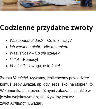
Codzienne przydatne zwroty
Was bedeutet das?
– Co to znaczy?
Ich verstehe nicht –
Nie rozumiem.
Was ist los?
–
Co się dzieje?
Hilfe!
– Pomocy!
Vorsicht!
–
Uwaga, ostrożnie!
Zwrotu
Vorsicht!
używamy, jeśli chcemy powiedzieć
komuś, żeby uważał, np. gdy jest ślisko, na stopień itp.
W komunikatach, przed różnymi zakazami, a także w
języku wojskowym często używany jest też
zwrot
Achtung!
(Uwaga!)
.