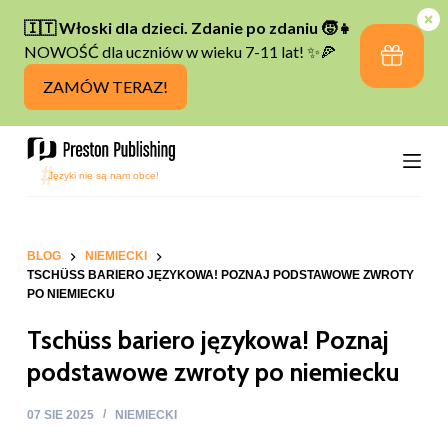
P
r
z
e
j
d
ź
d
o
t
BLOG
NIEMIECKI
TSCHÜSS BARIERO JĘZYKOWA! POZNAJ PODSTAWOWE ZWROTY
r
PO NIEMIECKU
e
Tschüss bariero językowa! Poznaj
ś
c
podstawowe zwroty po niemiecku
i
07 SIE 2025
NIEMIECKI