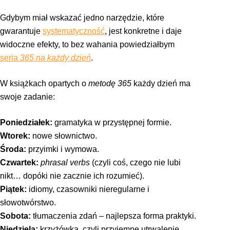
Gdybym miał wskazać jedno narzędzie, które
gwarantuje
systematyczność
, jest konkretne i daje
widoczne efekty, to bez wahania powiedziałbym
seria
365 na każdy dzień
.
W książkach opartych o
metodę 365
każdy dzień ma
swoje zadanie:
Poniedziałek:
gramatyka w przystępnej formie.
Wtorek:
nowe słownictwo.
Środa:
przyimki i wymowa.
Czwartek:
phrasal verbs
(czyli coś, czego nie lubi
nikt… dopóki nie zacznie ich rozumieć).
Piątek:
idiomy, czasowniki nieregularne i
słowotwórstwo.
Sobota:
tłumaczenia zdań – najlepsza forma praktyki.
Niedziela:
krzyżówka, czyli przyjemne utrwalenie.