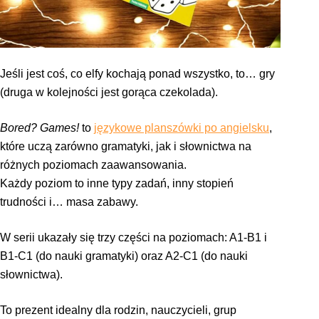
Jeśli jest coś, co elfy kochają ponad wszystko, to… gry
(druga w kolejności jest gorąca czekolada).
Bored? Games!
to
językowe planszówki po angielsku
,
które uczą zarówno gramatyki, jak i słownictwa na
różnych poziomach zaawansowania.
Każdy poziom to inne typy zadań, inny stopień
trudności i… masa zabawy.
W serii ukazały się trzy części na poziomach: A1-B1 i
B1-C1 (do nauki gramatyki) oraz A2-C1 (do nauki
słownictwa).
To prezent idealny dla rodzin, nauczycieli, grup