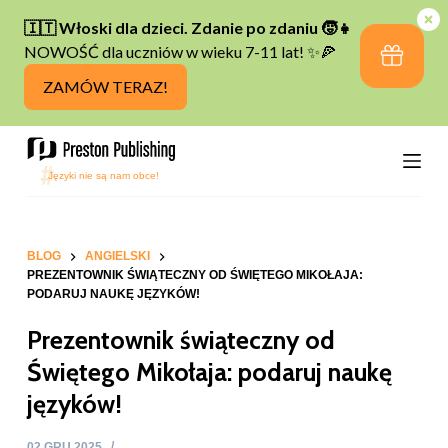
P
r
z
e
j
d
ź
d
o
t
BLOG
ANGIELSKI
PREZENTOWNIK ŚWIĄTECZNY OD ŚWIĘTEGO MIKOŁAJA:
r
PODARUJ NAUKĘ JĘZYKÓW!
e
Prezentownik świąteczny od
ś
c
Świętego Mikołaja: podaruj naukę
i
języków!
02 GRU 2025