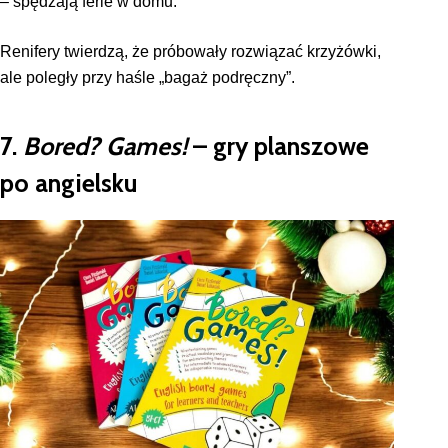
– spędzają ferie w domu.
Renifery twierdzą, że próbowały rozwiązać krzyżówki,
ale poległy przy haśle „bagaż podręczny”.
7.
Bored? Games!
– gry planszowe
po angielsku