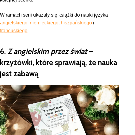
W ramach serii ukazały się książki do nauki języka
angielskiego
,
niemieckiego
,
hiszpańskiego
i
francuskiego
.
6.
Z angielskim przez świat
–
krzyżówki, które sprawiają, że nauka
jest zabawą