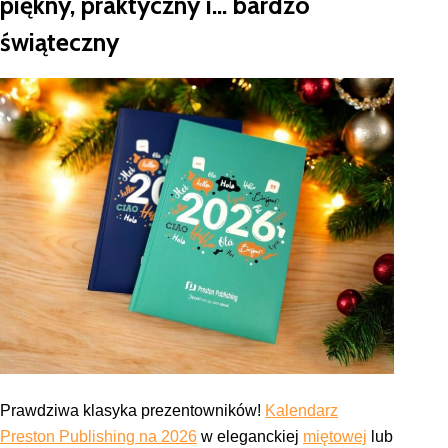
piękny, praktyczny i… bardzo
świąteczny
Prawdziwa klasyka prezentowników!
Kalendarz
Preston Publishing na 2026
w eleganckiej
miętowej
lub