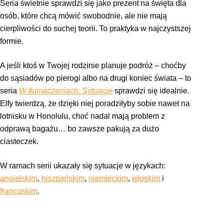
Seria świetnie sprawdzi się jako prezent na święta dla
osób, które chcą mówić swobodnie, ale nie mają
cierpliwości do suchej teorii. To praktyka w najczystszej
formie.
A jeśli ktoś w Twojej rodzinie planuje podróż – choćby
do sąsiadów po pierogi albo na drugi koniec świata – to
seria
W tłumaczeniach. Sytuacje
sprawdzi się idealnie.
Elfy twierdzą, że dzięki niej poradziłyby sobie nawet na
lotnisku w Honolulu, choć nadal mają problem z
odprawą bagażu… bo zawsze pakują za dużo
ciasteczek.
W ramach serii ukazały się sytuacje w językach:
angielskim
,
hiszpańskim
,
niemieckim
,
włoskim
i
francuskim
.