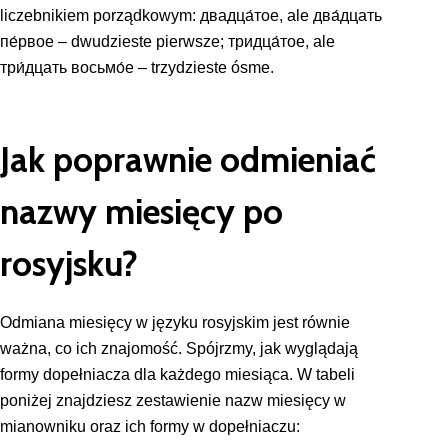
liczebnikiem porządkowym: двадца́тое, ale два́дцать
пе́рвое – dwudzieste pierwsze; тридца́тое, ale
три́дцать восьмо́е – trzydzieste ósme.
Jak poprawnie odmieniać
nazwy miesięcy po
rosyjsku?
Odmiana miesięcy w języku rosyjskim jest równie
ważna, co ich znajomość. Spójrzmy, jak wyglądają
formy dopełniacza dla każdego miesiąca. W tabeli
poniżej znajdziesz zestawienie nazw miesięcy w
mianowniku oraz ich formy w dopełniaczu: