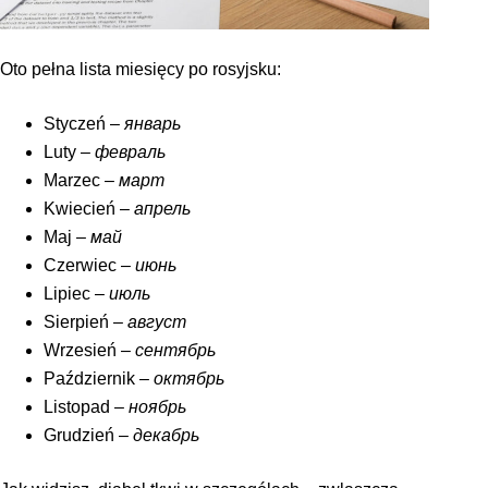
Oto pełna lista miesięcy po rosyjsku:
Styczeń –
январь
Luty –
февраль
Marzec –
март
Kwiecień –
апрель
Maj –
май
Czerwiec –
июнь
Lipiec –
июль
Sierpień –
август
Wrzesień –
сентябрь
Październik –
октябрь
Listopad –
ноябрь
Grudzień –
декабрь