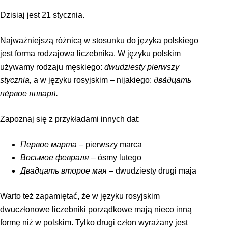
Dzisiaj jest 21 stycznia.
Najważniejszą różnicą w stosunku do języka polskiego
jest forma rodzajowa liczebnika. W języku polskim
używamy rodzaju męskiego:
dwudziesty pierwszy
stycznia,
a w języku rosyjskim – nijakiego:
два́дцать
пе́рвое января́.
Zapoznaj się z przykładami innych dat:
Первое марта
– pierwszy marca
Восьмое февраля
– ósmy lutego
Двадцать второе мая
– dwudziesty drugi maja
Warto też zapamiętać, że w języku rosyjskim
dwuczłonowe liczebniki porządkowe mają nieco inną
formę niż w polskim. Tylko drugi człon wyrażany jest