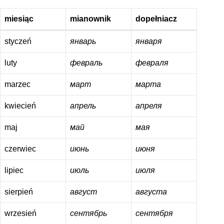
miesiąc
mianownik
dopełniacz
styczeń
январь
января
luty
февраль
февраля
marzec
март
марта
kwiecień
апрель
апреля
maj
май
мая
czerwiec
июнь
июня
lipiec
июль
июля
sierpień
август
августа
wrzesień
сентябрь
сентября