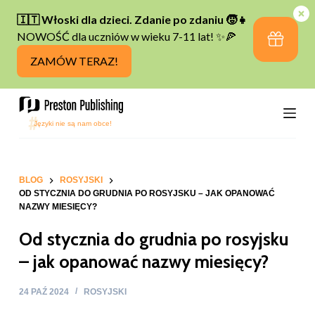
P
r
z
e
j
d
ź
d
o
t
BLOG
ROSYJSKI
OD STYCZNIA DO GRUDNIA PO ROSYJSKU – JAK OPANOWAĆ
r
NAZWY MIESIĘCY?
e
Od stycznia do grudnia po rosyjsku
ś
c
– jak opanować nazwy miesięcy?
i
24 PAŹ 2024
ROSYJSKI