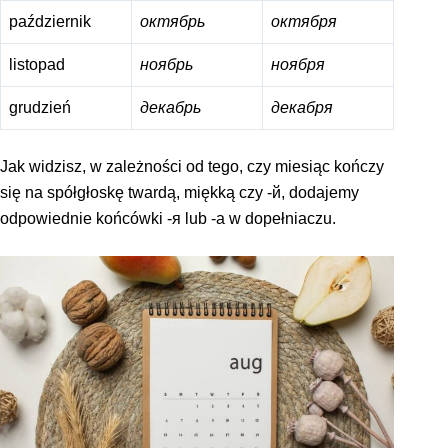
październik
октябрь
октября
listopad
ноябрь
ноября
grudzień
декабрь
декабря
Jak widzisz, w zależności od tego, czy miesiąc kończy
się na spółgłoskę twardą, miękką czy -й, dodajemy
odpowiednie końcówki -я lub -а w dopełniaczu.