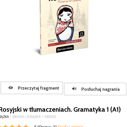
Przeczytaj fragment
Posłuchaj nagrania
Rosyjski w tłumaczeniach. Gramatyka 1 (A1)
IĄŻKA
EBOOK
KSIĄŻKA + EBOOK