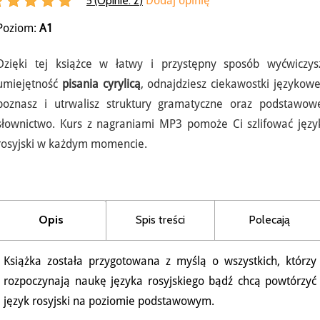
5 (Opinie:
2
)
Dodaj opinię
Poziom:
A1
Dzięki tej książce w łatwy i przystępny sposób wyćwiczys
umiejętność
pisania cyrylicą
, odnajdziesz ciekawostki językowe
poznasz i utrwalisz struktury gramatyczne oraz podstawow
słownictwo. Kurs z nagraniami MP3 pomoże Ci szlifować języ
rosyjski w każdym momencie.
Opis
Spis treści
Polecają
Książka została przygotowana z myślą o wszystkich, którzy
rozpoczynają naukę języka rosyjskiego bądź chcą powtórzyć
język rosyjski na poziomie podstawowym.