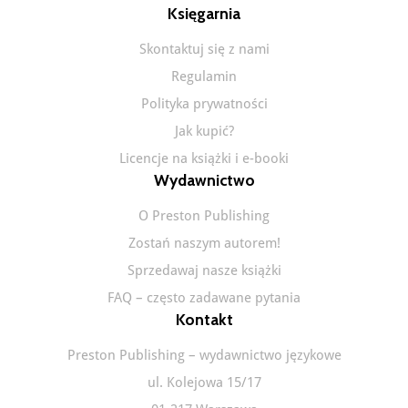
Księgarnia
Skontaktuj się z nami
Regulamin
Polityka prywatności
Jak kupić?
Licencje na książki i e-booki
Wydawnictwo
O Preston Publishing
Zostań naszym autorem!
Sprzedawaj nasze książki
FAQ – często zadawane pytania
Kontakt
Preston Publishing – wydawnictwo językowe
ul. Kolejowa 15/17