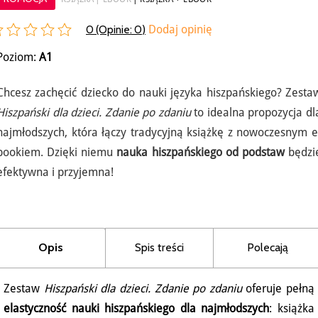
0 (Opinie:
0
)
Dodaj opinię
Poziom:
A1
Chcesz zachęcić dziecko do nauki języka hiszpańskiego? Zesta
Hiszpański dla dzieci. Zdanie po zdaniu
to idealna propozycja dl
najmłodszych, która łączy tradycyjną książkę z nowoczesnym e
bookiem. Dzięki niemu
nauka hiszpańskiego od podstaw
będzi
efektywna i przyjemna!
Opis
Spis treści
Polecają
Zestaw
Hiszpański dla dzieci. Zdanie po zdaniu
oferuje pełną
elastyczność nauki hiszpańskiego dla najmłodszych
: książka