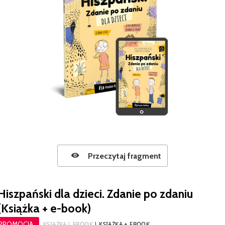
Przeczytaj fragment
Hiszpański dla dzieci. Zdanie po zdaniu
(Książka + e-book)
PROMOCJA
KSIĄŻKA
EBOOK
KSIĄŻKA + EBOOK