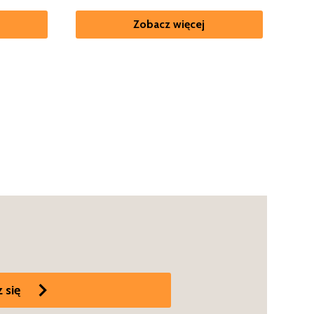
Zobacz więcej
 się