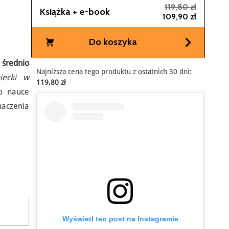
119,80 zł
Książka + e-book
109,90 zł
Do koszyka
średnio
Najniższa cena tego produktu z ostatnich 30 dni:
iecki w
119,80 zł
o nauce
maczenia
Wyświetl ten post na Instagramie