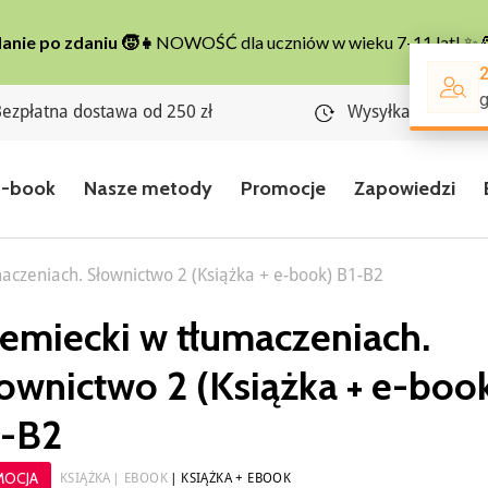
ezpłatna dostawa od 250 zł
Wysyłka w 24 god
E-book
Nasze metody
Promocje
Zapowiedzi
aczeniach. Słownictwo 2 (Książka + e-book) B1-B2
emiecki w tłumaczeniach.
ownictwo 2 (Książka + e-boo
1-B2
MOCJA
KSIĄŻKA
EBOOK
KSIĄŻKA + EBOOK