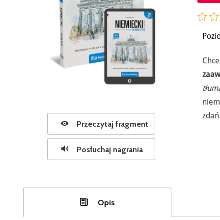
Pozi
Chce
zaa
tłum
niem
zdań
Przeczytaj fragment
Posłuchaj nagrania
Opis