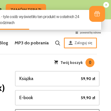
ziny
Zestaw zakładek GRATIS
Blog
MP3 do pobrania
Zaloguj się
Twój koszyk
0
Książka
59,90 zł
k)
E-book
59,90 zł