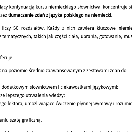
dący kontynuacją kursu niemieckiego słownictwa, koncentruje s
rzez
tłumaczenie zdań z języka polskiego na niemiecki
.
, liczy 50 rozdziałów. Każdy z nich zawiera kluczowe
niemi
tematycznych, takich jak części ciała, ubrania, gotowanie, mu
feruje:
ek na poziomie średnio zaawansowanym z zestawami zdań do
z dodatkowym słownictwem i ciekawostkami językowymi;
zcze lepszego utrwalenia wiedzy;
ego lektora, umożliwiające ćwiczenie płynnej wymowy i rozumi
eniu szatę graficzną.