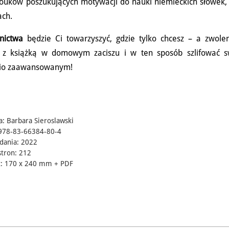
uków poszukujących motywacji do nauki niemieckich słówek, 
ach.
nictwa
będzie Ci towarzyszyć, gdzie tylko chcesz – a zwolen
ść z książką w domowym zaciszu i w ten sposób szlifować s
dnio zaawansowanym!
a: Barbara Sieroslawski
978-83-66384-80-4
dania: 2022
stron: 212
: 170 x 240 mm + PDF