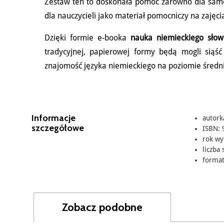
Zestaw ten to doskonała pomoc zarówno dla samo
dla nauczycieli jako materiał pomocniczy na zajęci
Dzięki formie e-booka
nauka niemieckiego słow
tradycyjnej, papierowej formy będą mogli sią
znajomość języka niemieckiego na poziomie śre
Informacje
autork
szczegółowe
ISBN: 
rok wy
liczba 
format
Zobacz podobne