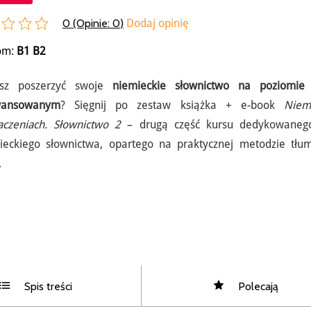
0 (Opinie:
0
)
Dodaj opinię
om:
B1
B2
sz poszerzyć swoje
niemieckie słownictwo na poziomie 
wansowanym
? Sięgnij po zestaw książka + e-book
Niem
aczeniach. Słownictwo 2
– drugą część kursu dedykowaneg
ieckiego słownictwa, opartego na praktycznej metodzie tłu
.
Spis treści
Polecają