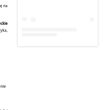
ię na
eckie
zyka,
enie