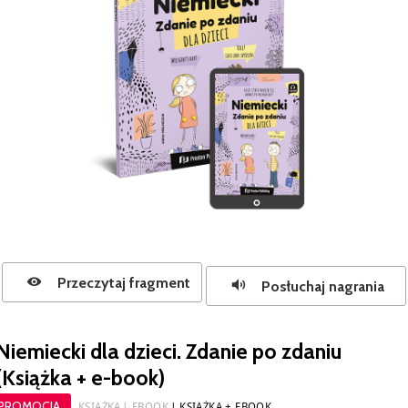
Przeczytaj fragment
Posłuchaj nagrania
Niemiecki dla dzieci. Zdanie po zdaniu
(Książka + e-book)
PROMOCJA
KSIĄŻKA
EBOOK
KSIĄŻKA + EBOOK