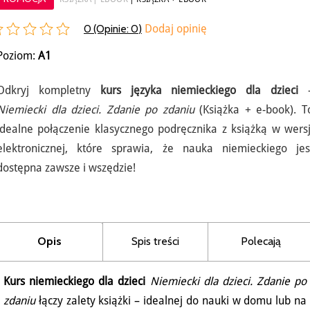
0 (Opinie:
0
)
Dodaj opinię
Poziom:
A1
Odkryj kompletny
kurs języka niemieckiego dla dzieci
Niemiecki dla dzieci. Zdanie po zdaniu
(Książka + e-book). T
idealne połączenie klasycznego podręcznika z książką w wersj
elektronicznej, które sprawia, że nauka niemieckiego jes
dostępna zawsze i wszędzie!
Opis
Spis treści
Polecają
Kurs niemieckiego dla dzieci
Niemiecki dla dzieci. Zdanie po
zdaniu
łączy zalety książki – idealnej do nauki w domu lub na