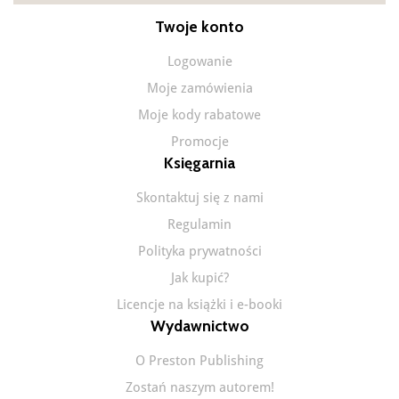
Twoje konto
Logowanie
Moje zamówienia
Moje kody rabatowe
Promocje
Księgarnia
Skontaktuj się z nami
Regulamin
Polityka prywatności
Jak kupić?
Licencje na książki i e-booki
Wydawnictwo
O Preston Publishing
Zostań naszym autorem!