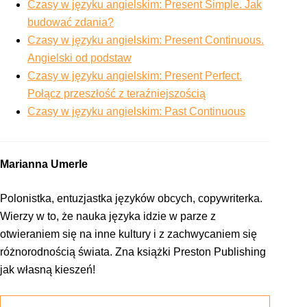
Czasy w języku angielskim: Present Simple. Jak
budować zdania?
Czasy w języku angielskim: Present Continuous.
Angielski od podstaw
Czasy w języku angielskim: Present Perfect.
Połącz przeszłość z teraźniejszością
Czasy w języku angielskim: Past Continuous
Marianna Umerle
Polonistka, entuzjastka języków obcych, copywriterka.
Wierzy w to, że nauka języka idzie w parze z
otwieraniem się na inne kultury i z zachwycaniem się
różnorodnością świata. Zna książki Preston Publishing
jak własną kieszeń!