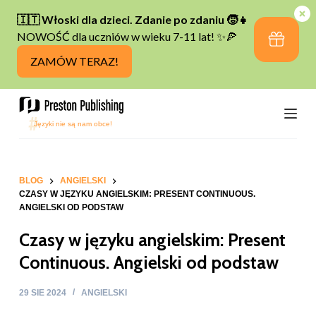
P
r
z
e
j
d
ź
d
o
t
BLOG
ANGIELSKI
CZASY W JĘZYKU ANGIELSKIM: PRESENT CONTINUOUS.
r
ANGIELSKI OD PODSTAW
e
Czasy w języku angielskim: Present
ś
c
Continuous. Angielski od podstaw
i
29 SIE 2024
ANGIELSKI