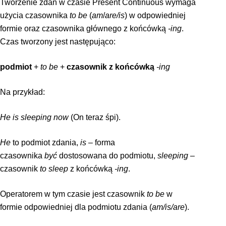
Tworzenie zdań w czasie Present Continuous wymaga
użycia czasownika
to be
(
am
/
are/is
) w odpowiedniej
formie oraz czasownika głównego z końcówką
-ing
.
Czas tworzony jest następująco:
podmiot
+
to be
+
czasownik
z
końcówką
-ing
Na przykład:
He is sleeping now
(On teraz śpi).
He
to podmiot zdania,
is
– forma
czasownika
być
dostosowana do podmiotu,
sleeping
–
czasownik
to sleep
z końcówką
-ing
.
Operatorem w tym czasie jest czasownik
to be
w
formie
odpowiedniej dla podmiotu zdania (
am/is/are
).