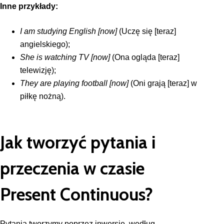
Inne przykłady:
I am studying English [now]
(Uczę się [teraz]
angielskiego);
She is watching TV [now]
(Ona ogląda [teraz]
telewizję);
They are playing football [now]
(Oni grają [teraz] w
piłkę nożną).
Jak tworzyć pytania i
przeczenia w czasie
Present Continuous?
Pytania tworzymy poprzez inwersję, według