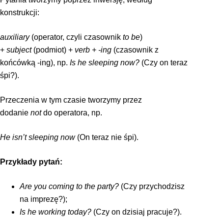
konstrukcji:
auxiliary
(operator, czyli czasownik
to be
)
+
subject
(podmiot) +
verb + -ing
(czasownik z
końcówką -ing), np.
Is he sleeping now?
(Czy on teraz
śpi?).
Przeczenia w tym czasie tworzymy przez
dodanie
not
do operatora, np.
He isn’t sleeping now
(On teraz nie śpi).
Przykłady pytań:
Are you coming to the party?
(Czy przychodzisz
na imprezę?);
Is he working today?
(Czy on dzisiaj pracuje?).