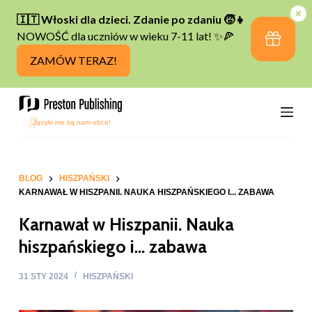
P
r
z
e
j
d
ź
d
o
t
BLOG
HISZPAŃSKI
KARNAWAŁ W HISZPANII. NAUKA HISZPAŃSKIEGO I... ZABAWA
r
e
Karnawał w Hiszpanii. Nauka
ś
hiszpańskiego i… zabawa
c
i
31 STY 2024
HISZPAŃSKI