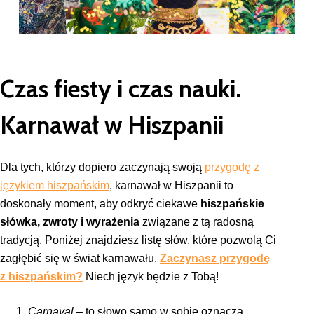
Czas fiesty i czas nauki.
Karnawał w Hiszpanii
Dla tych, którzy dopiero zaczynają swoją
przygodę z
językiem hiszpańskim
, karnawał w Hiszpanii to
doskonały moment, aby odkryć ciekawe
hiszpańskie
słówka, zwroty i wyrażenia
związane z tą radosną
tradycją. Poniżej znajdziesz listę słów, które pozwolą Ci
zagłębić się w świat karnawału.
Zaczynasz przygodę
z hiszpańskim?
Niech język będzie z Tobą!
Carnaval
– to słowo samo w sobie oznacza