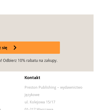
 się
w! Odbierz 10% rabatu na zakupy.
Kontakt
Preston Publishing – wydawnictwo
językowe
ul. Kolejowa 15/17
a
01-217 Warszawa