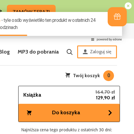
ziny
Zestaw zakładek GRATIS
Blog
MP3 do pobrania
Zaloguj się
Twój koszyk
0
164,70 zł
Książka
129,90 zł
Do koszyka
Najniższa cena tego produktu z ostatnich 30 dni: