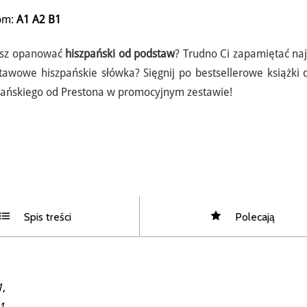
om:
A1
A2
B1
sz opanować
hiszpański od podstaw
? Trudno Ci zapamiętać naj
tawowe hiszpańskie słówka? Sięgnij po bestsellerowe książki 
pańskiego od Prestona w promocyjnym zestawie!
Spis treści
Polecają
1
,
1
,