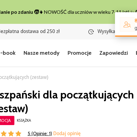
ezpłatna dostawa od 250 zł
Wysyłka w 24 god
E-book
Nasze metody
Promocje
Zapowiedzi
oczątkujących (zestaw)
szpański dla początkujących
estaw)
MOCJA
KSIĄŻKA
5 (Opinie:
1
)
Dodaj opinię