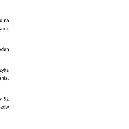
ki na
ami,
jeden
ęzyka
enia,
w 52
razów