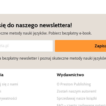
się do naszego newslettera!
eczne metody nauki języków. Pobierz bezpłatny e-book.
Zapisz
na bezpłatny newsletter i poznaj skuteczne metody nauki językó
ia
Wydawnictwo
j się z nami
O Preston Publishing
n
Zostań naszym autorem!
prywatności
Sprzedawaj nasze książki
FAQ – często zadawane pytani