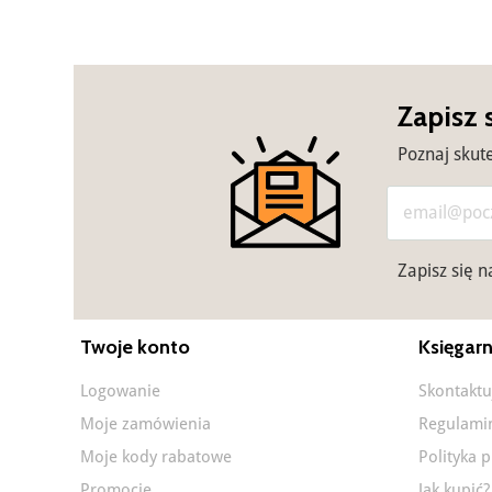
Zapisz 
Poznaj skut
Zapisz się 
Twoje konto
Księgarn
Logowanie
Skontaktu
Moje zamówienia
Regulami
Moje kody rabatowe
Polityka 
Promocje
Jak kupić?