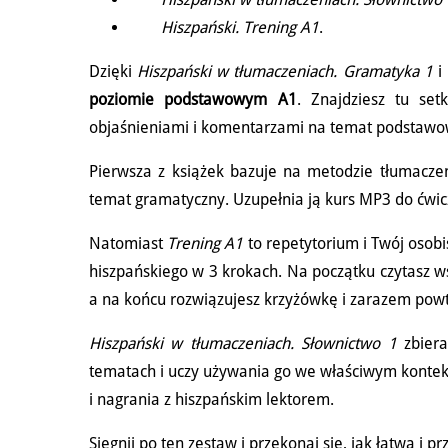
Hiszpański. Trening A1
.
Dzięki
Hiszpański
w t
łumaczeniach. Gramatyka
1
i
poziomie podstawowym A1
. Znajdziesz tu se
objaśnieniami i komentarzami na temat podstawow
Pierwsza z książek bazuje na metodzie tłumaczen
temat gramatyczny. Uzupełnia ją kurs MP3 do ćwi
Natomiast
Trening A1
to repetytorium i Twój osob
hiszpańskiego w 3 krokach. Na początku czytasz 
a na końcu rozwiązujesz krzyżówkę i zarazem pow
Hiszpański w tłumaczeniach. Słownictwo 1
zbiera
tematach i uczy używania go we właściwym kontek
i nagrania z hiszpańskim lektorem.
Sięgnij po ten zestaw i przekonaj się, jak łatwa i