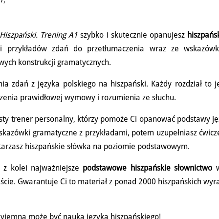
Hiszpański. Trening A1
szybko i skutecznie opanujesz
hiszpańs
tki przykładów zdań do przetłumaczenia wraz ze wskazówk
ych konstrukcji gramatycznych.
ia zdań z języka polskiego na hiszpański. Każdy rozdział to 
czenia prawidłowej wymowy i rozumienia ze słuchu.
isty trener personalny, którzy pomoże Ci opanować podstawy j
wskazówki gramatyczne z przykładami, potem uzupełniasz ćwicz
tarzasz hiszpańskie słówka na poziomie podstawowym.
 z kolei najważniejsze
podstawowe
hiszpańskie słownictwo
ście. Gwarantuje Ci to materiał z ponad 2000 hiszpańskich wy
 przyjemna może być nauka języka hiszpańskiego!