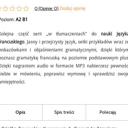
0 (Opinie:
0
)
Dodaj opinię
Poziom:
A2
B1
Kolejna część serii „w tłumaczeniach" do
nauki język
francuskiego
. Jasny i przejrzysty język, setki przykładów wraz z
wskazówkami i objaśnieniami gramatycznymi, dzięki który
poznasz gramatykę francuską na poziomie podstawowym plus
Dzięki nagraniom audio w formacie MP3 nabierzesz pewnośc
siebie w mówieniu, poprawisz wymowę i sprawdzisz swoj
umiejętności.
Opis
Spis treści
Polecają