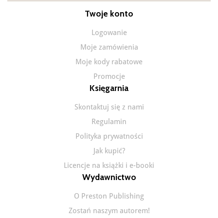
Twoje konto
Logowanie
Moje zamówienia
Moje kody rabatowe
Promocje
Księgarnia
Skontaktuj się z nami
Regulamin
Polityka prywatności
Jak kupić?
Licencje na książki i e-booki
Wydawnictwo
O Preston Publishing
Zostań naszym autorem!