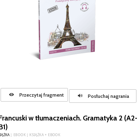
Przeczytaj fragment
Posłuchaj nagrania
Francuski w tłumaczeniach. Gramatyka 2 (A2
B1)
IĄŻKA
EBOOK
KSIĄŻKA + EBOOK