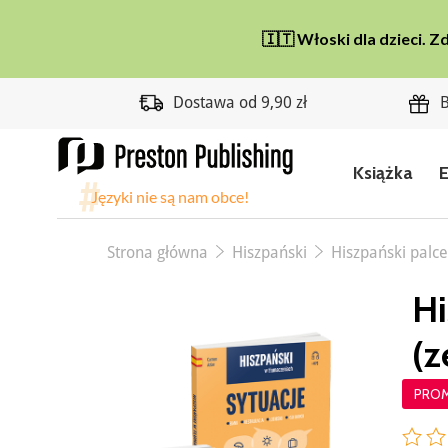
Dostawa od 9,90 zł
B
Książka
Strona główna
Hiszpański
Hiszpański palc
Hi
(z
PRO