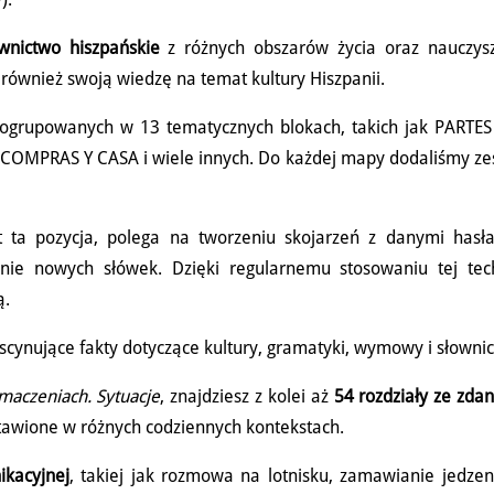
wnictwo hiszpańskie
z różnych obszarów życia oraz nauczysz
również swoją wiedzę na temat kultury Hiszpanii.
ogrupowanych w 13 tematycznych blokach, takich jak PARTES
MPRAS Y CASA i wiele innych. Do każdej mapy dodaliśmy ze
st ta pozycja, polega na tworzeniu skojarzeń z danymi hasł
nie nowych słówek. Dzięki regularnemu stosowaniu tej tech
ą.
ascynujące fakty dotyczące kultury, gramatyki, wymowy i słowni
maczeniach. Sytuacje
, znajdziesz z kolei aż
54 rozdziały ze zda
tawione w różnych codziennych kontekstach.
ikacyjnej
, takiej jak rozmowa na lotnisku, zamawianie jedze