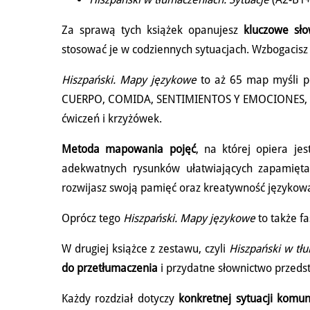
Za sprawą tych książek opanujesz
kluczowe sło
stosować je w codziennych sytuacjach. Wzbogacisz 
Hiszpański. Mapy językowe
to aż 65 map myśli p
CUERPO, COMIDA, SENTIMIENTOS Y EMOCIONES, CO
ćwiczeń i krzyżówek.
Metoda mapowania pojęć
, na której opiera je
adekwatnych rysunków ułatwiających zapamięta
rozwijasz swoją pamięć oraz kreatywność językow
Oprócz tego
Hiszpański. Mapy językowe
to także f
W drugiej książce z zestawu, czyli
Hiszpański w tłu
do przetłumaczenia
i przydatne słownictwo przeds
Każdy rozdział dotyczy
konkretnej sytuacji komun