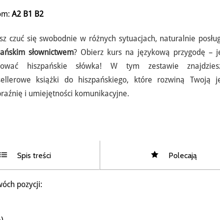
om:
A2
B1
B2
sz czuć się swobodnie w różnych sytuacjach, naturalnie posług
pańskim słownictwem
? Obierz kurs na językową przygodę – je
nować hiszpańskie słówka! W tym zestawie znajdzie
sellerowe książki do hiszpańskiego, które rozwiną Twoją 
raźnię i umiejętności komunikacyjne.
Spis treści
Polecają
wóch pozycji:
).