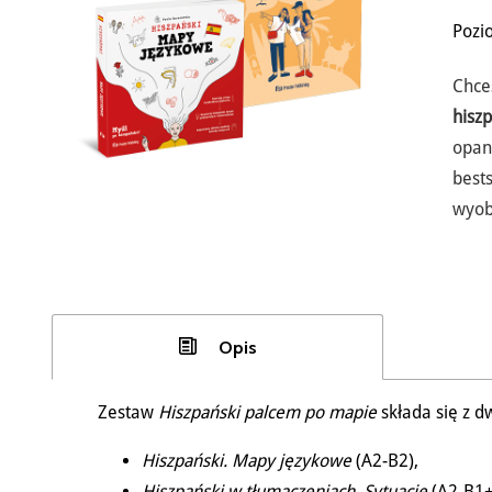
Pozi
Chce
hisz
opa
best
wyob
Opis
Zestaw
Hiszpański palcem po mapie
składa się z d
Hiszpański. Mapy językowe
(A2-B2),
Hiszpański w tłumaczeniach. Sytuacje
(A2-B1+