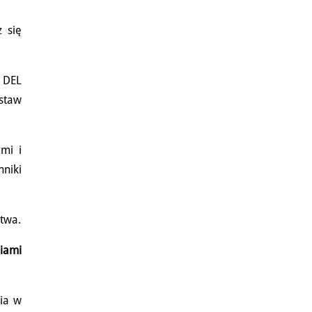
 się
 DEL
staw
ami i
niki
ctwa.
niami
nia w