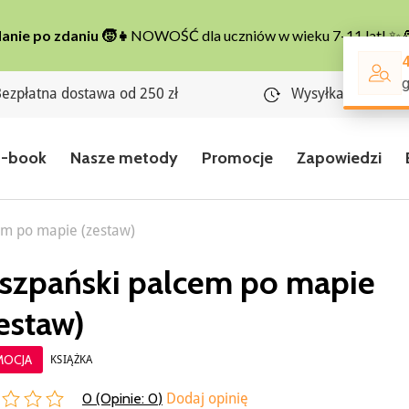
ezpłatna dostawa od 250 zł
Wysyłka w 24 god
E-book
Nasze metody
Promocje
Zapowiedzi
em po mapie (zestaw)
szpański palcem po mapie
estaw)
MOCJA
KSIĄŻKA
0 (Opinie:
0
)
Dodaj opinię