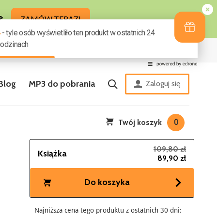
ziny
Zestaw zakładek GRATIS
Blog
MP3 do pobrania
Zaloguj się
Twój koszyk
0
109,80 zł
Książka
89,90 zł
Do koszyka
Najniższa cena tego produktu z ostatnich 30 dni: