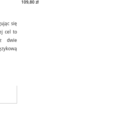
109,80 zł
ując się
j cel to
sz dwie
językową