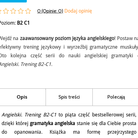
0 (Opinie:
0
)
Dodaj opinię
Poziom:
B2
C1
Wejdź na
zaawansowany poziom języka angielskiego
! Postaw n
efektywny trening językowy i wyrzeźbij gramatyczne muskuły
Oto kolejna część serii do nauki angielskiej gramatyki 
Angielski. Trening B2-C1
.
Opis
Spis treści
Polecają
Angielski. Trening B2-C1
to piąta część bestsellerowej serii,
dzięki której
gramatyka angielska
stanie się dla Ciebie prosta
do opanowania. Książka ma formę przejrzystego