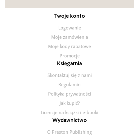
Twoje konto
Logowanie
Moje zamówienia
Moje kody rabatowe
Promocje
Księgarnia
Skontaktuj się z nami
Regulamin
Polityka prywatności
Jak kupić?
Licencje na książki i e-booki
Wydawnictwo
O Preston Publishing