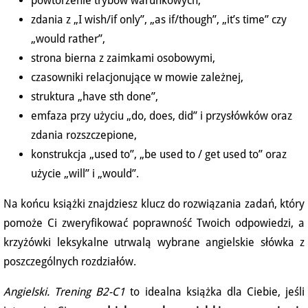
powtórzenie trybów warunkowych,
zdania z „I wish/if only”, „as if/though”, „it’s time” czy
„would rather”,
strona bierna z zaimkami osobowymi,
czasowniki relacjonujące w mowie zależnej,
struktura „have sth done”,
emfaza przy użyciu „do, does, did” i przysłówków oraz
zdania rozszczepione,
konstrukcja „used to”, „be used to / get used to” oraz
użycie „will” i „would”.
Na końcu książki znajdziesz klucz do rozwiązania zadań, który
pomoże Ci zweryfikować poprawność Twoich odpowiedzi, a
krzyżówki leksykalne utrwalą wybrane angielskie słówka z
poszczególnych rozdziałów.
Angielski. Trening B2-C1
to idealna książka dla Ciebie, jeśli