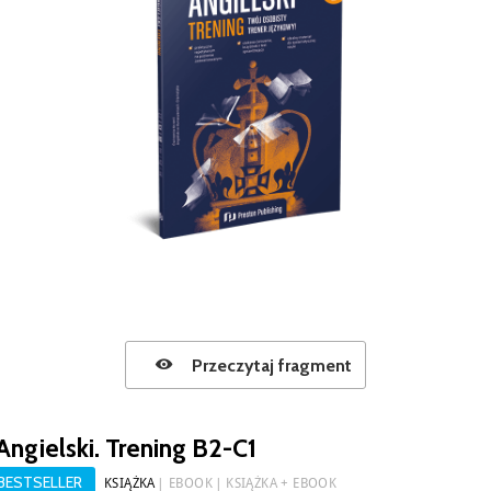
Przeczytaj fragment
Angielski. Trening B2-C1
BESTSELLER
KSIĄŻKA
EBOOK
KSIĄŻKA + EBOOK