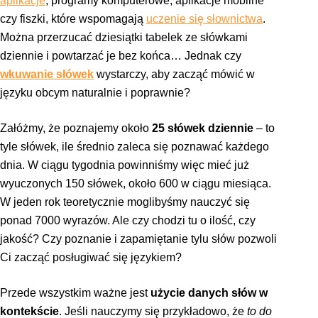
aplikacje
, programy komputerowe, aplikacje mobilne
czy fiszki, które wspomagają
uczenie się słownictwa
.
Można przerzucać dziesiątki tabelek ze słówkami
dziennie i powtarzać je bez końca… Jednak czy
wkuwanie słówek
wystarczy, aby zacząć mówić w
języku obcym naturalnie i poprawnie?
Załóżmy, że poznajemy około
25 słówek dziennie
– to
tyle słówek, ile średnio zaleca się poznawać każdego
dnia. W ciągu tygodnia powinniśmy więc mieć już
wyuczonych 150 słówek, około 600 w ciągu miesiąca.
W jeden rok teoretycznie moglibyśmy nauczyć się
ponad 7000 wyrazów. Ale czy chodzi tu o ilość, czy
jakość? Czy poznanie i zapamiętanie tylu słów pozwoli
Ci zacząć posługiwać się językiem?
Przede wszystkim ważne jest
użycie danych słów w
kontekście
. Jeśli nauczymy się przykładowo, że
to do