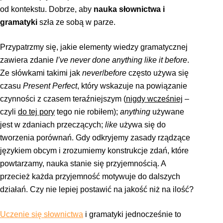
od kontekstu. Dobrze, aby
nauka słownictwa i
gramatyki
szła ze sobą w parze.
Przypatrzmy się, jakie elementy wiedzy gramatycznej
zawiera zdanie
I’ve never done anything like it before
.
Ze słówkami takimi jak
never
/
before
często używa się
czasu
Present Perfect
, który wskazuje na powiązanie
czynności z czasem teraźniejszym (
nigdy wcześniej
–
czyli
do tej pory
tego nie robiłem);
anything
używane
jest w zdaniach przeczących;
like
używa się do
tworzenia porównań. Gdy odkryjemy zasady rządzące
językiem obcym i zrozumiemy konstrukcje zdań, które
powtarzamy, nauka stanie się przyjemnością. A
przecież każda przyjemność motywuje do dalszych
działań. Czy nie lepiej postawić na jakość niż na ilość?
Uczenie się słownictwa
i gramatyki jednocześnie to