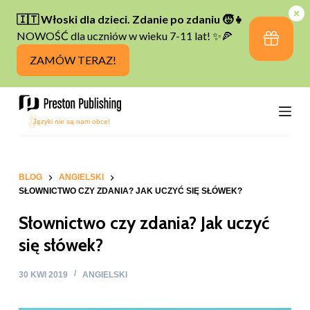
P
r
z
e
j
d
ź
d
o
t
BLOG
ANGIELSKI
SŁOWNICTWO CZY ZDANIA? JAK UCZYĆ SIĘ SŁÓWEK?
r
e
Słownictwo czy zdania? Jak uczyć
ś
się słówek?
c
i
30 KWI 2019
ANGIELSKI