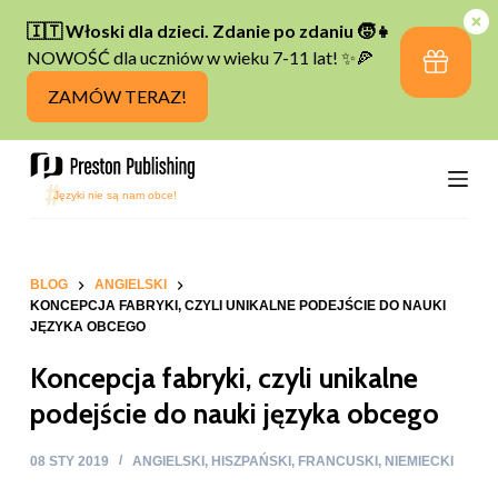
P
r
z
e
j
d
ź
d
o
t
BLOG
ANGIELSKI
KONCEPCJA FABRYKI, CZYLI UNIKALNE PODEJŚCIE DO NAUKI
r
JĘZYKA OBCEGO
e
Koncepcja fabryki, czyli unikalne
ś
c
podejście do nauki języka obcego
i
08 STY 2019
ANGIELSKI
,
HISZPAŃSKI
,
FRANCUSKI
,
NIEMIECKI