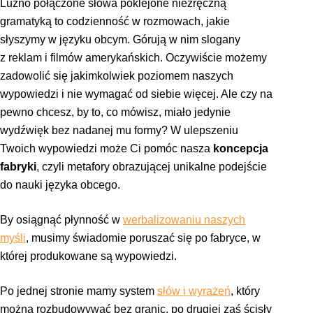
Luźno połączone słowa poklejone niezręczną
gramatyką to codzienność w rozmowach, jakie
słyszymy w języku obcym. Górują w nim slogany
z reklam i filmów amerykańskich. Oczywiście możemy
zadowolić się jakimkolwiek poziomem naszych
wypowiedzi i nie wymagać od siebie więcej. Ale czy na
pewno chcesz, by to, co mówisz, miało jedynie
wydźwięk bez nadanej mu formy? W ulepszeniu
Twoich wypowiedzi może Ci pomóc nasza
koncepcja
fabryki
, czyli metafory obrazującej unikalne podejście
do nauki języka obcego.
By osiągnąć płynność w
werbalizowaniu naszych
myśli
, musimy świadomie poruszać się po fabryce, w
której produkowane są wypowiedzi.
Po jednej stronie mamy system
słów i wyrażeń
, który
można rozbudowywać bez granic, po drugiej zaś ścisły