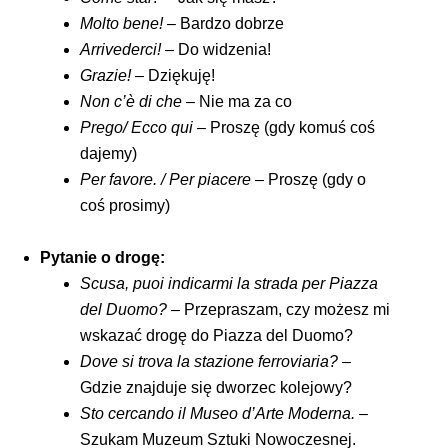
Molto bene!
– Bardzo dobrze
Arrivederci!
– Do widzenia!
Grazie!
– Dziękuję!
Non c’è di che
– Nie ma za co
Prego/ Ecco qui
– Proszę (gdy komuś coś
dajemy)
Per favore. / Per piacere
– Proszę (gdy o
coś prosimy)
Pytanie o drogę:
Scusa, puoi indicarmi la strada per Piazza
del Duomo?
– Przepraszam, czy możesz mi
wskazać drogę do Piazza del Duomo?
Dove si trova la stazione ferroviaria?
–
Gdzie znajduje się dworzec kolejowy?
Sto cercando il Museo d’Arte Moderna.
–
Szukam Muzeum Sztuki Nowoczesnej.