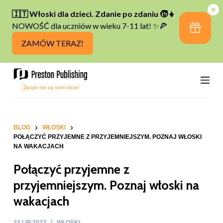
P
r
z
e
j
d
ź
d
o
t
BLOG
WŁOSKI
POŁĄCZYĆ PRZYJEMNE Z PRZYJEMNIEJSZYM. POZNAJ WŁOSKI
r
NA WAKACJACH
e
Połączyć przyjemne z
ś
c
przyjemniejszym. Poznaj włoski na
i
wakacjach
24 LIP 2023
WŁOSKI