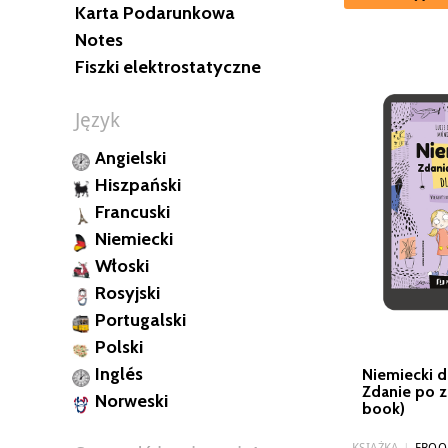
Karta Podarunkowa
Notes
Fiszki elektrostatyczne
Język
Angielski
Hiszpański
Francuski
Niemiecki
Włoski
Rosyjski
Portugalski
Polski
Inglés
Niemiecki dl
Zdanie po z
Norweski
book)