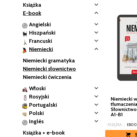

Książka

E-book

Angielski

Hiszpański

Francuski

Niemiecki
Niemiecki gramatyka
Niemiecki słownictwo
Niemiecki ćwiczenia

Włoski

Rosyjski
Niemiecki 

tłumaczenia
Portugalski
Słownictwo 

Polski
A1-B1

Inglés
KSIĄŻKA
|
EBOO
Książka + e-book