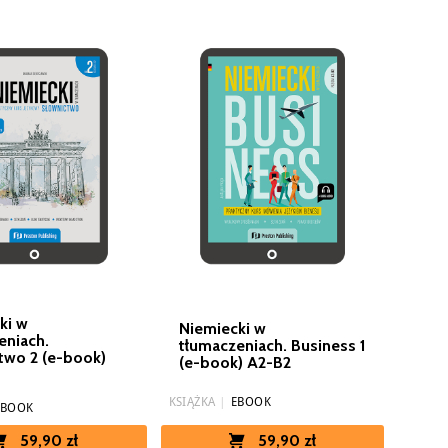
ki w
Niemiecki w
eniach.
tłumaczeniach. Business 1
two 2 (e-book)
(e-book) A2-B2
KSIĄŻKA
|
EBOOK
EBOOK
59,90 zł
59,90 zł