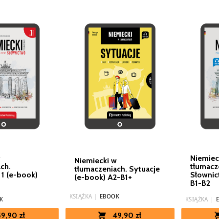
w
Niemiec
Niemiecki w
ch.
tłumacz
tłumaczeniach. Sytuacje
1 (e-book)
Słownic
(e-book) A2-B1+
B1-B2
KSIĄŻKA
|
EBOOK
K
KSIĄŻKA
|
49,90 zł
59,90 zł