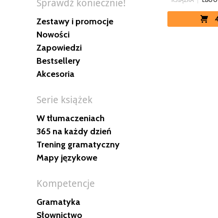
KSIĄŻKA
|
EBOO
Sprawdź koniecznie!
Zestawy i promocje
Nowości
Zapowiedzi
Bestsellery
Akcesoria
Serie książek
W tłumaczeniach
365 na każdy dzień
Trening gramatyczny
Mapy językowe
Kompetencje
Gramatyka
Słownictwo