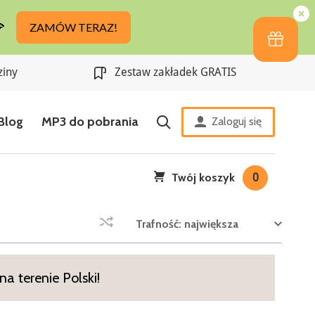
ziny
Zestaw zakładek GRATIS
Blog
MP3 do pobrania
Zaloguj się
Twój koszyk
0
Trafność: największa
a terenie Polski!