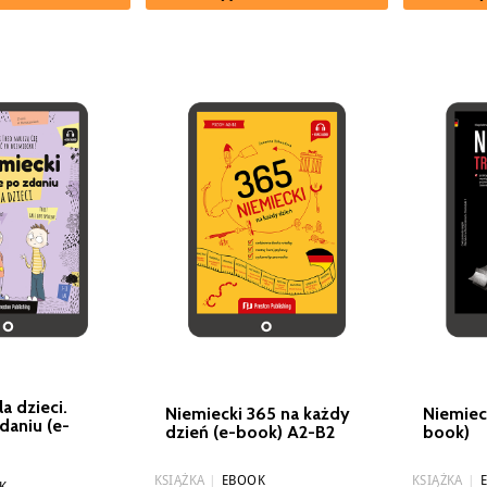
a dzieci.
Niemiecki 365 na każdy
Niemieck
daniu (e-
dzień (e-book) A2-B2
book)
KSIĄŻKA
|
EBOOK
KSIĄŻKA
|