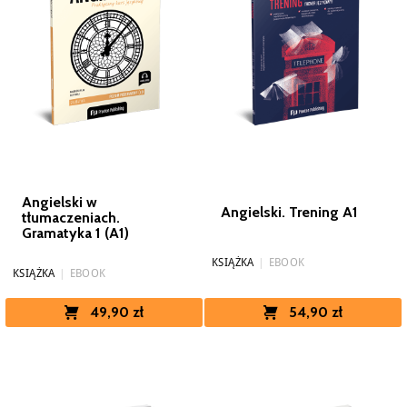
Angielski w
Angielski. Trening A1
tłumaczeniach.
Gramatyka 1 (A1)
KSIĄŻKA
|
EBOOK
KSIĄŻKA
|
EBOOK
49,90 zł
54,90 zł