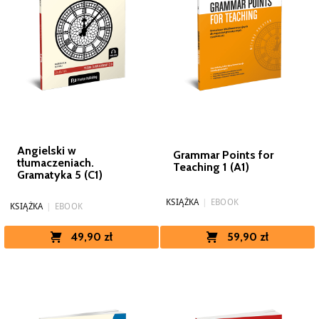
Angielski w
Grammar Points for
tłumaczeniach.
Teaching 1 (A1)
Gramatyka 5 (C1)
KSIĄŻKA
|
EBOOK
KSIĄŻKA
|
EBOOK
49,90 zł
59,90 zł