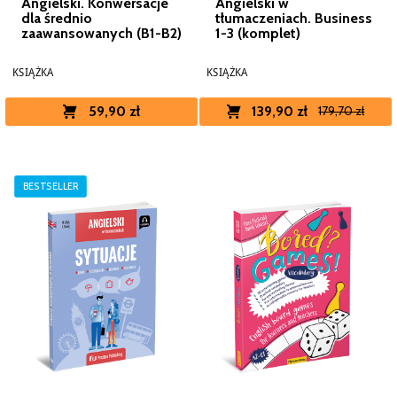
Angielski. Konwersacje
Angielski w
dla średnio
tłumaczeniach. Business
zaawansowanych (B1-B2)
1-3 (komplet)
KSIĄŻKA
KSIĄŻKA
59,90 zł
139,90 zł
179,70 zł
BESTSELLER