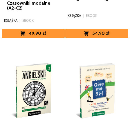
Czasowniki modalne
(A2-C2)
KSIĄŻKA
|
EBOOK
KSIĄŻKA
|
EBOOK
49,90 zł
54,90 zł