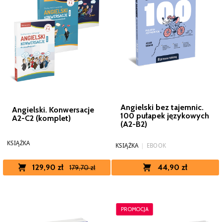
Angielski bez tajemnic.
Angielski. Konwersacje
100 pułapek językowych
A2-C2 (komplet)
(A2-B2)
KSIĄŻKA
KSIĄŻKA
|
EBOOK
44,90 zł
129,90 zł
179,70 zł
PROMOCJA