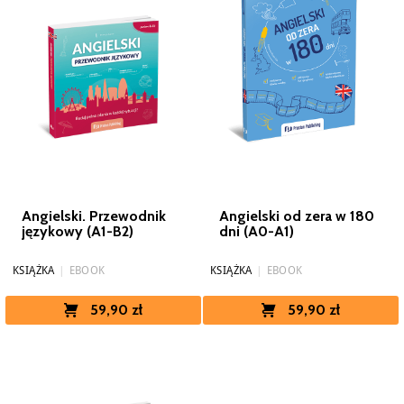
Angielski. Przewodnik
Angielski od zera w 180
językowy (A1-B2)
dni (A0-A1)
KSIĄŻKA
|
EBOOK
KSIĄŻKA
|
EBOOK
59,90 zł
59,90 zł