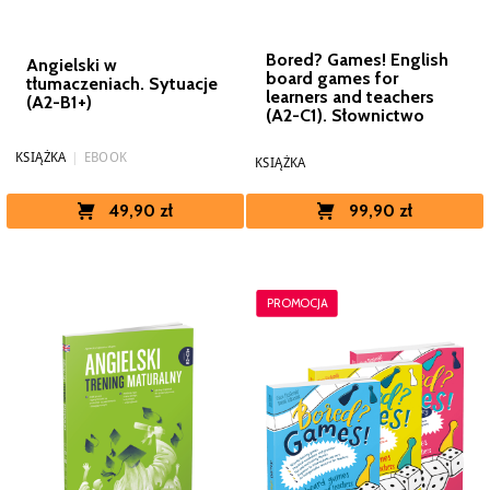
Bored? Games! English
Angielski w
board games for
tłumaczeniach. Sytuacje
learners and teachers
(A2-B1+)
(A2-C1). Słownictwo
KSIĄŻKA
|
EBOOK
KSIĄŻKA
99,90 zł
49,90 zł
PROMOCJA