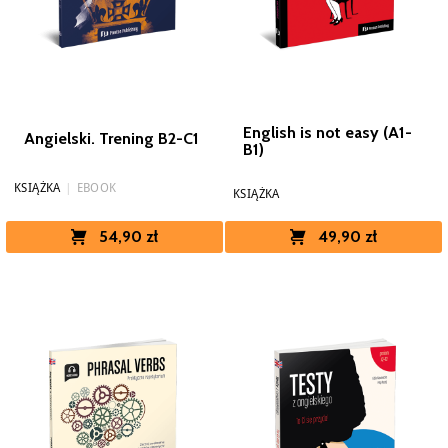
English is not easy (A1-
Angielski. Trening B2-C1
B1)
KSIĄŻKA
|
EBOOK
KSIĄŻKA
49,90 zł
54,90 zł