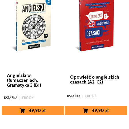
Angielski w
Opowieść o angielskich
tłumaczeniach.
czasach (A2-C2)
Gramatyka 3 (B1)
KSIĄŻKA
|
EBOOK
KSIĄŻKA
|
EBOOK
49,90 zł
49,90 zł