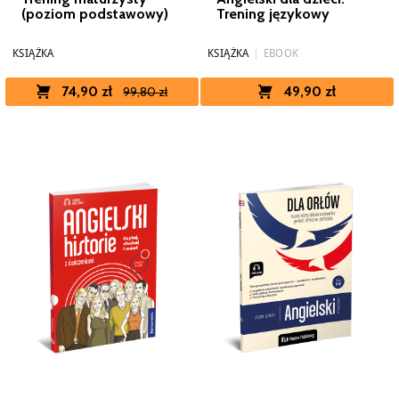
(poziom podstawowy)
Trening językowy
KSIĄŻKA
KSIĄŻKA
|
EBOOK
74,90 zł
49,90 zł
99,80 zł