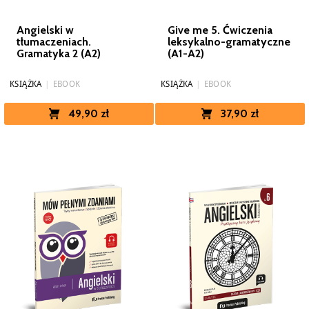
Angielski w
Give me 5. Ćwiczenia
tłumaczeniach.
leksykalno-gramatyczne
Gramatyka 2 (A2)
(A1-A2)
KSIĄŻKA
|
EBOOK
KSIĄŻKA
|
EBOOK
49,90 zł
37,90 zł