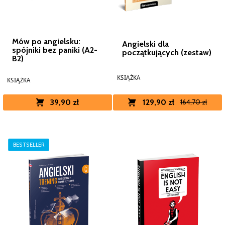
Mów po angielsku:
Angielski dla
spójniki bez paniki (A2-
początkujących (zestaw)
B2)
KSIĄŻKA
KSIĄŻKA
39,90 zł
129,90 zł
164,70 zł
BESTSELLER