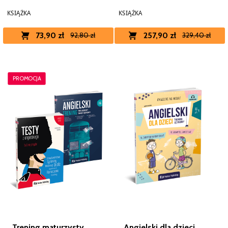
KSIĄŻKA
KSIĄŻKA
73,90 zł
257,90 zł
92,80 zł
329,40 zł
PROMOCJA
Trening maturzysty
Angielski dla dzieci.