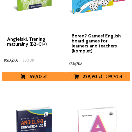
Bored? Games! English
Angielski. Trening
board games for
maturalny (B2-C1+)
learners and teachers
(komplet)
KSIĄŻKA
|
EBOOK
KSIĄŻKA
229,90 zł
59,90 zł
299,70 zł