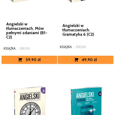
Angielski w
Angielski w
tłumaczeniach. Mów
tłumaczeniach.
pełnymi zdaniami (B1-
Gramatyka 6 (C2)
C2)
KSIĄŻKA
|
EBOOK
KSIĄŻKA
|
EBOOK
59,90 zł
49,90 zł