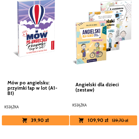
Mów po angielsku:
Angielski dla dzieci
przyimki łap w lot (A1-
(zestaw)
B1)
KSIĄŻKA
KSIĄŻKA
39,90 zł
109,90 zł
139,70 zł