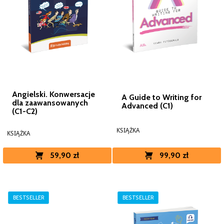
Angielski. Konwersacje
A Guide to Writing for
dla zaawansowanych
Advanced (C1)
(C1-C2)
KSIĄŻKA
KSIĄŻKA
59,90 zł
99,90 zł
BESTSELLER
BESTSELLER