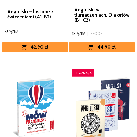
Angielski w
Angielski – historie z
tłumaczeniach. Dla orłów
ćwiczeniami (A1-B2)
(B1-C2)
KSIĄŻKA
KSIĄŻKA
|
EBOOK
44,90 zł
42,90 zł
PROMOCJA