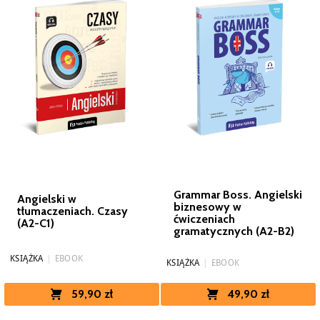
Grammar Boss. Angielski
Angielski w
biznesowy w
tłumaczeniach. Czasy
ćwiczeniach
(A2-C1)
gramatycznych (A2-B2)
KSIĄŻKA
|
EBOOK
KSIĄŻKA
|
EBOOK
49,90 zł
59,90 zł