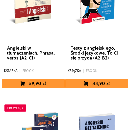
Angielski w
Testy z angielskiego.
tłumaczeniach. Phrasal
Środki językowe. To Ci
verbs (A2-C1)
się przyda (A2-B2)
KSIĄŻKA
|
EBOOK
KSIĄŻKA
|
EBOOK
59,90 zł
44,90 zł
PROMOCJA