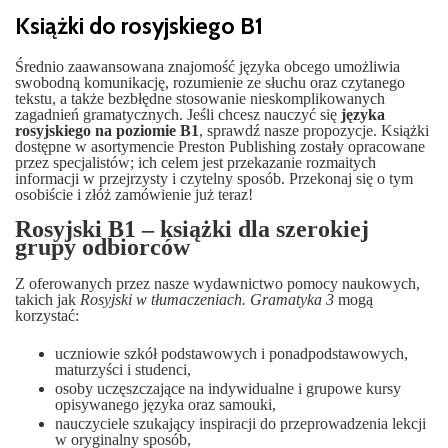
Książki do rosyjskiego B1
Średnio zaawansowana znajomość języka obcego umożliwia
swobodną komunikację, rozumienie ze słuchu oraz czytanego
tekstu, a także bezbłędne stosowanie nieskomplikowanych
zagadnień gramatycznych. Jeśli chcesz nauczyć się
języka
rosyjskiego
na poziomie
B1
, sprawdź nasze propozycje.
Książki
dostępne w asortymencie Preston Publishing zostały opracowane
przez specjalistów; ich celem jest przekazanie rozmaitych
informacji w przejrzysty i czytelny sposób. Przekonaj się o tym
osobiście i złóż zamówienie już teraz!
Rosyjski B1 ‒ książki dla szerokiej
grupy odbiorców
Z oferowanych przez nasze wydawnictwo pomocy naukowych,
takich jak
Rosyjski w tłumaczeniach. Gramatyka 3
mogą
korzystać:
uczniowie szkół podstawowych i ponadpodstawowych,
maturzyści i studenci,
osoby uczęszczające na indywidualne i grupowe kursy
opisywanego języka oraz samouki,
nauczyciele szukający inspiracji do przeprowadzenia lekcji
w oryginalny sposób,