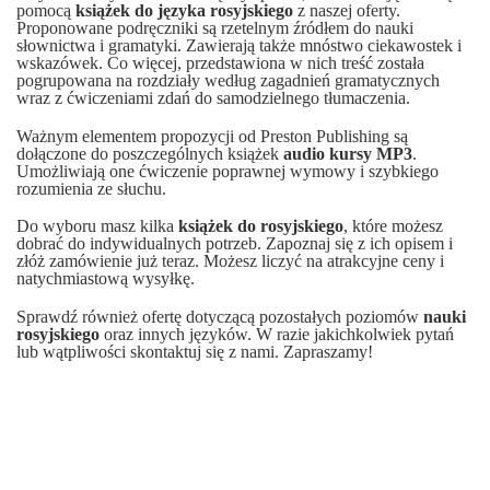
pomocą
książek
do języka rosyjskiego
z naszej oferty.
Proponowane podręczniki są rzetelnym źródłem do nauki
słownictwa i gramatyki. Zawierają także mnóstwo ciekawostek i
wskazówek. Co więcej, przedstawiona w nich treść została
pogrupowana na rozdziały według zagadnień gramatycznych
wraz z ćwiczeniami zdań do samodzielnego tłumaczenia.
Ważnym elementem propozycji od Preston Publishing są
dołączone do poszczególnych
książek
audio kursy MP3
.
Umożliwiają one ćwiczenie poprawnej wymowy i szybkiego
rozumienia ze słuchu.
Do wyboru masz kilka
książek do rosyjskiego
, które możesz
dobrać do indywidualnych potrzeb. Zapoznaj się z ich opisem i
złóż zamówienie już teraz. Możesz liczyć na atrakcyjne ceny i
natychmiastową wysyłkę.
Sprawdź również ofertę dotyczącą pozostałych poziomów
nauki
rosyjskiego
oraz innych języków. W razie jakichkolwiek pytań
lub wątpliwości skontaktuj się z nami. Zapraszamy!