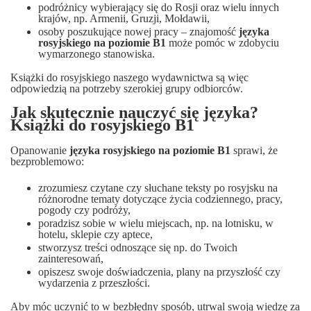
podróżnicy wybierający się do Rosji oraz wielu innych
krajów, np. Armenii, Gruzji, Mołdawii,
osoby poszukujące nowej pracy ‒ znajomość
języka
rosyjskiego
na poziomie
B1
może pomóc w zdobyciu
wymarzonego stanowiska.
Książki do rosyjskiego naszego wydawnictwa są więc
odpowiedzią na potrzeby szerokiej grupy odbiorców.
Jak skutecznie nauczyć się języka?
Książki do rosyjskiego B1
Opanowanie
języka rosyjskiego na poziomie
B1
sprawi, że
bezproblemowo:
zrozumiesz czytane czy słuchane teksty po rosyjsku na
różnorodne tematy dotyczące życia codziennego, pracy,
pogody czy podróży,
poradzisz sobie w wielu miejscach, np. na lotnisku, w
hotelu, sklepie czy aptece,
stworzysz treści odnoszące się np. do Twoich
zainteresowań,
opiszesz swoje doświadczenia, plany na przyszłość czy
wydarzenia z przeszłości.
Aby móc uczynić to w bezbłędny sposób, utrwal swoją wiedzę za