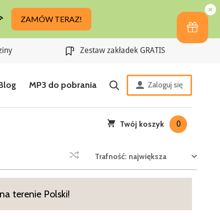
ziny
Zestaw zakładek GRATIS
Blog
MP3 do pobrania
Zaloguj się
Twój koszyk
0
Trafność: największa
a terenie Polski!