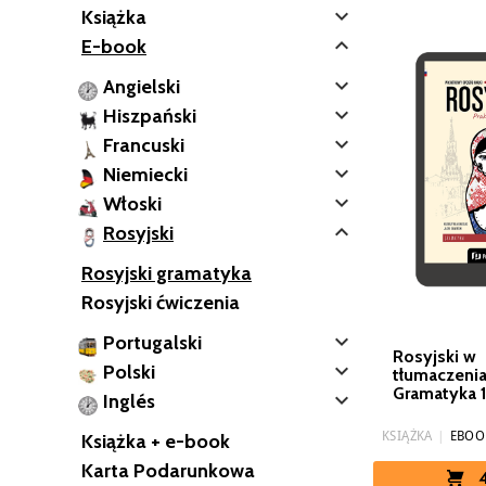

Książka

E-book

Angielski

Hiszpański

Francuski

Niemiecki

Włoski

Rosyjski
Rosyjski gramatyka
Rosyjski ćwiczenia

Portugalski
Rosyjski w

Polski
tłumaczenia
Gramatyka 1

Inglés
KSIĄŻKA
|
EBOO
Książka + e-book
Karta Podarunkowa