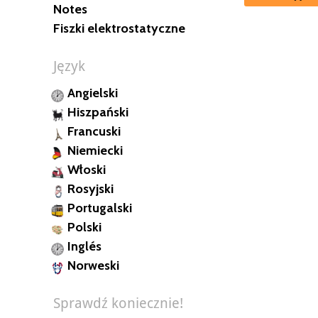
Notes
Fiszki elektrostatyczne
Język
Angielski
Hiszpański
Francuski
Niemiecki
Włoski
Rosyjski
Portugalski
Polski
Inglés
Norweski
Sprawdź koniecznie!