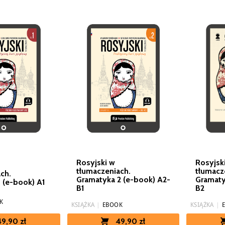
Rosyjski w
Rosyjsk
tłumaczeniach.
tłumacz
ch.
Gramatyka 2 (e-book) A2-
Gramaty
 (e-book) A1
B1
B2
K
KSIĄŻKA
|
EBOOK
KSIĄŻKA
|
49,90 zł
49,90 zł