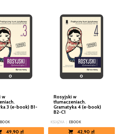
i w
Rosyjski w
eniach.
tłumaczeniach.
ka 3 (e-book) B1-
Gramatyka 4 (e-book)
B2-C1
EBOOK
KSIĄŻKA
|
EBOOK
49,90 zł
42,90 zł