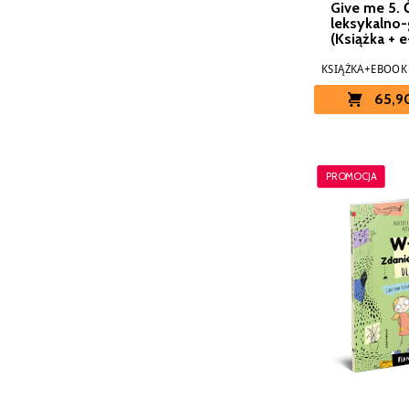
Give me 5. 
leksykalno
(Książka + 
KSIĄŻKA+EBOOK
65,90
PROMOCJA