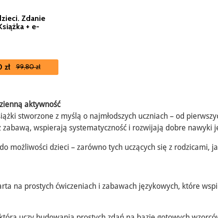
zieci. Zdanie
Książka + e-
 zł
99,80 zł
dzienną aktywność
książki stworzone z myślą o najmłodszych uczniach – od pierws
z zabawą, wspierają systematyczność i rozwijają dobre nawyki 
 możliwości dzieci – zarówno tych uczących się z rodzicami, ja
arta na prostych ćwiczeniach i zabawach językowych, które wspi
 która uczy budowania prostych zdań na bazie gotowych wzorcó