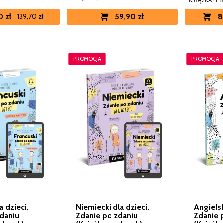
KSIĄŻKA+E
0 zł
59,90 zł
8
139,70 zł
PROMOCJA
PROMOCJA
a dzieci.
Niemiecki dla dzieci.
Angielsk
daniu
Zdanie po zdaniu
Zdanie 