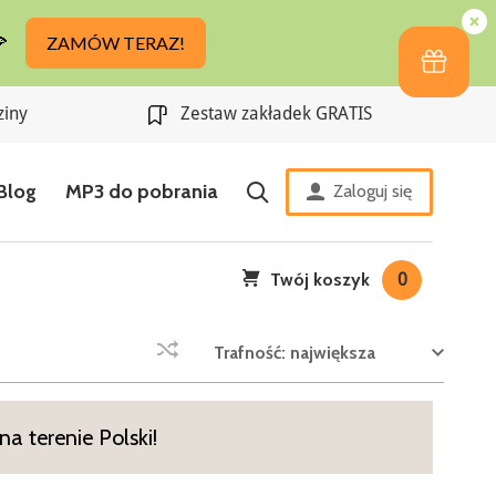
ziny
Zestaw zakładek GRATIS
Blog
MP3 do pobrania
Zaloguj się
Twój koszyk
0
Trafność: największa
a terenie Polski!