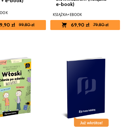
a + e-book)
e-book)
BOOK
KSIĄŻKA+EBOOK
9,90 zł
69,90 zł
99,80 zł
79,80 zł