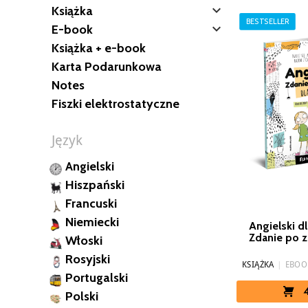

Książka
BESTSELLER

E-book
Książka + e-book
Karta Podarunkowa
Notes
Fiszki elektrostatyczne
Język
Angielski
Hiszpański
Francuski
Niemiecki
Angielski dl
Zdanie po z
Włoski
Rosyjski
KSIĄŻKA
|
EBOO
Portugalski
Polski