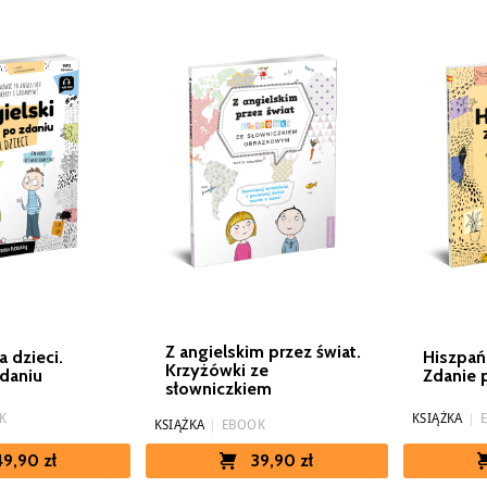
Z angielskim przez świat.
a dzieci.
Hiszpańs
Krzyżówki ze
daniu
Zdanie 
słowniczkiem
K
KSIĄŻKA
|
KSIĄŻKA
|
EBOOK
49,90 zł
39,90 zł