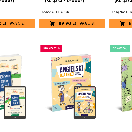
e-book)
(Książka + e-book)
(Książk
KSIĄŻKA+EBOOK
KSIĄŻKA+E
 zł
89,90 zł
8
99,80 zł
99,80 zł
PROMOCJA
NOWOŚĆ