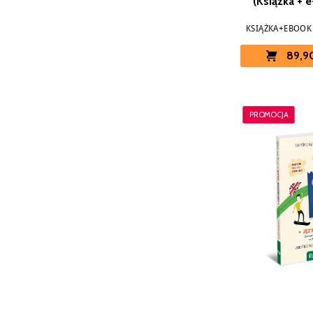
(Książka + 
KSIĄŻKA+EBOOK
89,90
PROMOCJA