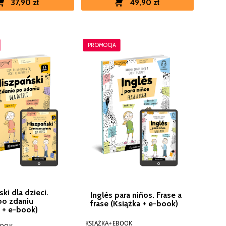
49,90 zł
37,90 zł
PROMOCJA
ki dla dzieci.
Inglés para niños. Frase a
po zdaniu
frase (Książka + e-book)
a + e-book)
KSIĄŻKA+EBOOK