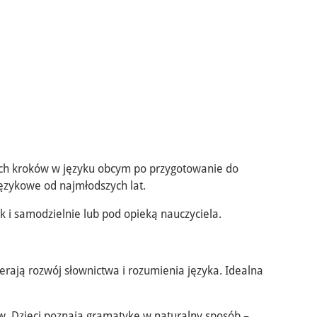
zych kroków w języku obcym po przygotowanie do
językowe od najmłodszych lat.
k i samodzielnie lub pod opieką nauczyciela.
erają rozwój słownictwa i rozumienia języka. Idealna
w. Dzieci poznają gramatykę w naturalny sposób –