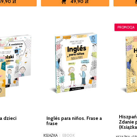
49,90 zł
49,90 zł
PROMOCJA
Hiszpańs
a dzieci
Inglés para niños. Frase a
Zdanie 
frase
(Książk
KSIĄŻKA
|
EBOOK