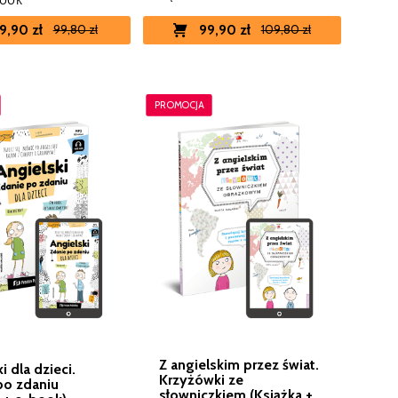
BOOK
99,90 zł
9,90 zł
109,80 zł
99,80 zł
PROMOCJA
Z angielskim przez świat.
i dla dzieci.
Krzyżówki ze
po zdaniu
słowniczkiem (Książka +