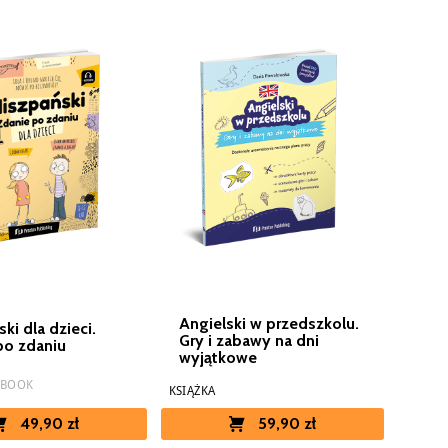
Angielski w przedszkolu.
ki dla dzieci.
Gry i zabawy na dni
po zdaniu
wyjątkowe
EBOOK
KSIĄŻKA
49,90 zł
59,90 zł