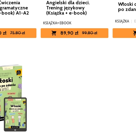
Ćwiczenia
Angielski dla dzieci.
Włoski d
-gramatyczne
Trening językowy
po zdan
e-book) A1-A2
(Książka + e-book)
KSIĄŻKA
|
KSIĄŻKA+EBOOK
 zł
89,90 zł
75,80 zł
99,80 zł