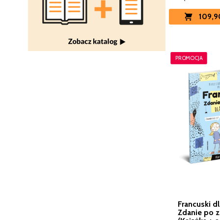
109,9
PROMOCJA
Francuski dl
Zdanie po z