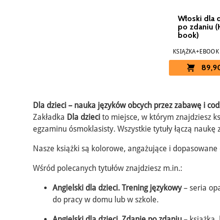
Włoski dla d
po zdaniu (
book)
KSIĄŻKA+EBOOK
89,90
Dla dzieci – nauka języków obcych przez zabawę i co
Zakładka
Dla dzieci
to miejsce, w którym znajdziesz 
egzaminu ósmoklasisty. Wszystkie tytuły łączą naukę 
Nasze książki są kolorowe, angażujące i dopasowane do
Wśród polecanych tytułów znajdziesz m.in.:
Angielski dla dzieci. Trening językowy
– seria op
do pracy w domu lub w szkole.
Angielski dla dzieci. Zdanie po zdaniu
– książka,