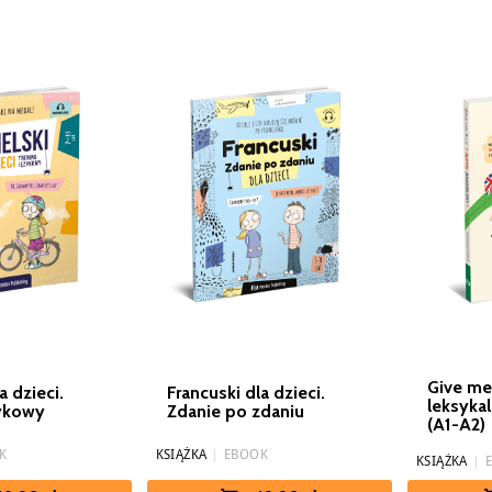
Give me
a dzieci.
Francuski dla dzieci.
leksyka
zykowy
Zdanie po zdaniu
(A1-A2)
K
KSIĄŻKA
|
EBOOK
KSIĄŻKA
|