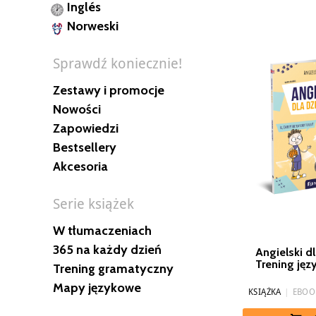
Inglés
Norweski
Sprawdź koniecznie!
Zestawy i promocje
Nowości
Zapowiedzi
Bestsellery
Akcesoria
Serie książek
W tłumaczeniach
365 na każdy dzień
Angielski dl
Trening ję
Trening gramatyczny
Mapy językowe
KSIĄŻKA
|
EBOO