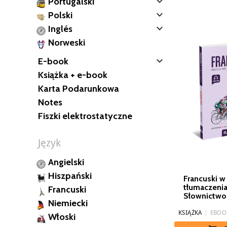

Portugalski

Polski

Inglés
Norweski

E-book
Książka + e-book
Karta Podarunkowa
Notes
Fiszki elektrostatyczne
Język
Angielski
Hiszpański
Francuski w
tłumaczenia
Francuski
Słownictwo 
Niemiecki
KSIĄŻKA
|
EBOO
Włoski