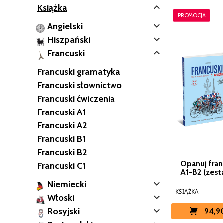

Książka
PROMOCJA

Angielski

Hiszpański

Francuski
Francuski gramatyka
Francuski słownictwo
Francuski ćwiczenia
Francuski A1
Francuski A2
Francuski B1
Francuski B2
Opanuj fran
Francuski C1
A1-B2 (zest

Niemiecki
KSIĄŻKA

Włoski

Rosyjski
94,90