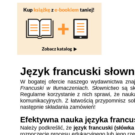
Język francuski słown
W bogatej ofercie naszego wydawnictwa znajd
Francuski w tłumaczeniach. Słownictwo
są sk
Regularne korzystanie z nich sprawi, że nauk
komunikacyjnych. Z łatwością przypomnisz sob
następnie składania zamówień!
Efektywna nauka języka francu
Należy podkreślić, że
język francuski (słówk
rozpoczęcie procesu edukacyjnego lub jego rze