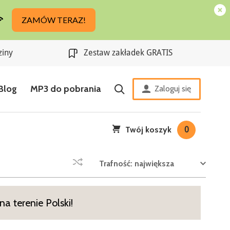
ziny
Zestaw zakładek GRATIS
Blog
MP3 do pobrania
Zaloguj się
Twój koszyk
0
Trafność: największa
a terenie Polski!