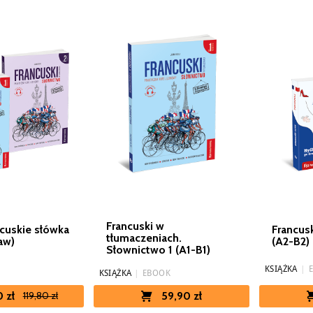
Francuski w
cuskie słówka
Francus
tłumaczeniach.
aw)
(A2-B2)
Słownictwo 1 (A1-B1)
KSIĄŻKA
|
KSIĄŻKA
|
EBOOK
 zł
59,90 zł
119,80 zł