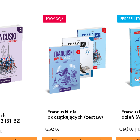
PROMOCJA
BESTSELLER
Francuski dla
Francus
ch.
początkujących (zestaw)
dzień (
2 (B1-B2)
KSIĄŻKA
KSIĄŻKA
|
K