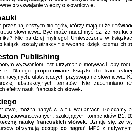
ywne przyswajanie wiedzy o słownictwie.
nauki
 przez najlepszych filologów, którzy mają duże doświad
akresu słownictwa. Być może nadal myślisz, że
nauka 
nika
? Nic bardziej mylnego! Umieszczone w książkac
siążki zostały atrakcyjnie wydane, dzięki czemu ich treś
eston Publishing
porym wyzwaniem jest utrzymanie motywacji, aby regul
zne. Dlatego
proponowane książki do francuskie
ukacyjnych, ułatwiających przyswajanie słownictwa
. K
ardziej abstrakcyjnych tematów. Nie zapomniano r
h efekty nauki francuskich słówek.
kiego
ownictwo, można nabyć w wielu wariantach. Polecamy 
rdziej zaawansowanych, szukających kompendiów B1, B
teczną
naukę francuskich słówek
. Uznaje się, że 
 kursów otrzymują dostęp do nagrań MP3 z natywnym