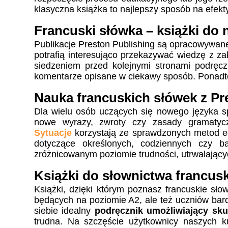
klasyczna książka to najlepszy sposób na efekt
Francuski słówka – książki do 
Publikacje Preston Publishing są opracowywane
potrafią interesująco przekazywać wiedzę z z
siedzeniem przed kolejnymi stronami podręcz
komentarze opisane w ciekawy sposób. Ponadto k
Nauka francuskich słówek z Pr
Dla wielu osób uczących się nowego języka s
nowe wyrazy, zwroty czy zasady gramatyc
Sytuacje
korzystają ze sprawdzonych metod ed
dotyczące określonych, codziennych czy b
zróżnicowanym poziomie trudności, utrwalającyc
Książki do słownictwa francus
Książki, dzięki którym poznasz francuskie sł
będących na poziomie A2, ale też uczniów ba
siebie idealny
podręcznik umożliwiający sku
trudna. Na szczęście użytkownicy naszych