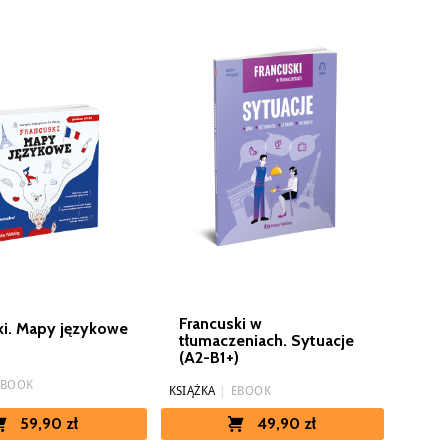
Francuski w
ki. Mapy językowe
tłumaczeniach. Sytuacje
(A2-B1+)
EBOOK
KSIĄŻKA
|
EBOOK
59,90 zł
49,90 zł