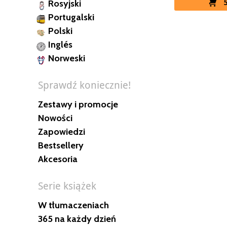
Rosyjski
Portugalski
Polski
Inglés
Norweski
Sprawdź koniecznie!
Zestawy i promocje
Nowości
Zapowiedzi
Bestsellery
Akcesoria
Serie książek
W tłumaczeniach
365 na każdy dzień