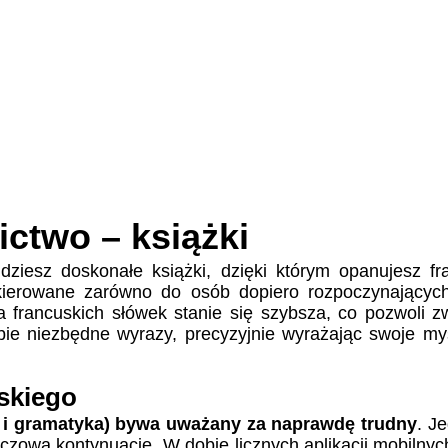
ictwo – książki
ziesz doskonałe książki, dzięki którym opanujesz fra
ierowane zarówno do osób dopiero rozpoczynających 
a francuskich słówek stanie się szybsza, co pozwoli 
ie niezbędne wyrazy, precyzyjnie wyrażając swoje myśl
skiego
a i gramatyka) bywa uważany za naprawdę trudny
. J
czową kontynuację. W dobie licznych aplikacji mobilnyc