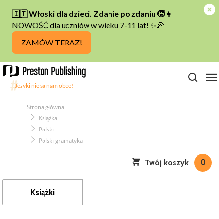
Strona główna
Książka
Polski
Polski gramatyka
Twój koszyk
0
Książki