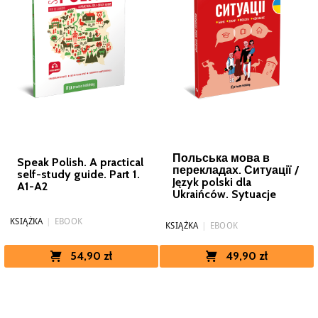
Польська мова в
Speak Polish. A practical
перекладах. Ситуації /
self-study guide. Part 1.
Język polski dla
A1-A2
Ukraińców. Sytuacje
KSIĄŻKA
|
EBOOK
KSIĄŻKA
|
EBOOK
49,90 zł
54,90 zł