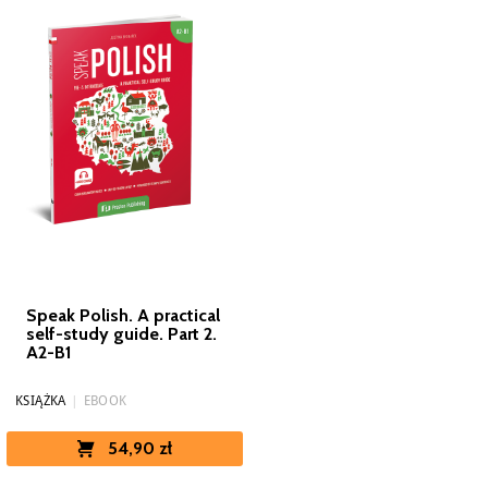
Speak Polish. A practical
self-study guide. Part 2.
A2-B1
KSIĄŻKA
|
EBOOK
54,90 zł