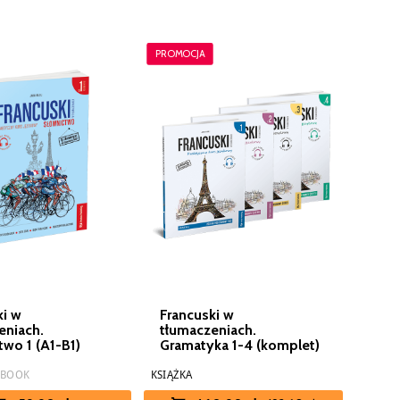
PROMOCJA
ki w
Francuski w
eniach.
tłumaczeniach.
two 1 (A1-B1)
Gramatyka 1-4 (komplet)
EBOOK
KSIĄŻKA