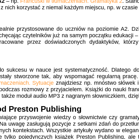
A2
– np.
Francuski w tłumaczeniach. Gramatyka 2
. Stan
nich korzystać z niemal każdym miejscu, np. w czasie 
dealnie przystosowane do uczniów na poziomie A2
. Dz
iechęcając czytelników już na samym początku edukacji –
 opracowane przez doświadczonych dydaktyków, którz
do sukcesu w nauce jest systematyczność. Dlatego
d
stały stworzone tak, aby wspomagać regularną pracę
umaczeniach. Sytuacje
znajdziesz np. mnóstwo słówek 
 podczas rozmowy z przyjacielem. Książki do nauki fra
 także moduł audio MP3 z nagranym słowniczkiem, dzi
od Preston Publishing
iające przyswojenie wiedzy o słownictwie czy gramaty
 Na uwagę zasługują pozycje z setkami zdań do przetł
ych kontekstach. Wszystkie artykuły wydano w eleganck
 tylko pojedynczych książek Preston Publishing, ale