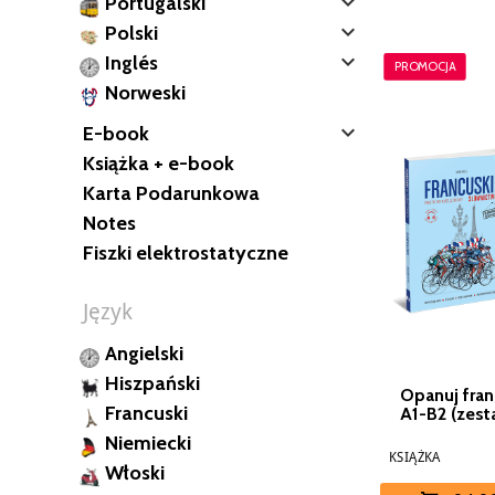

Portugalski

Polski

Inglés
PROMOCJA
Norweski

E-book
Książka + e-book
Karta Podarunkowa
Notes
Fiszki elektrostatyczne
Język
Angielski
Hiszpański
Opanuj fran
Francuski
A1-B2 (zest
Niemiecki
KSIĄŻKA
Włoski