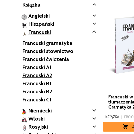

Książka

Angielski

Hiszpański

Francuski
Francuski gramatyka
Francuski słownictwo
Francuski ćwiczenia
Francuski A1
Francuski A2
Francuski B1
Francuski B2
Francuski w
Francuski C1
tłumaczenia
Gramatyka 2

Niemiecki

KSIĄŻKA
|
EBOO
Włoski

Rosyjski