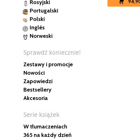
94,90
Rosyjski
Portugalski
Polski
Inglés
Norweski
Sprawdź koniecznie!
Zestawy i promocje
Nowości
Zapowiedzi
Bestsellery
Akcesoria
Serie książek
W tłumaczeniach
365 na każdy dzień