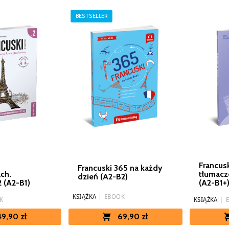
BESTSELLER
Francus
Francuski 365 na każdy
ch.
tłumacz
dzień (A2-B2)
 (A2-B1)
(A2-B1+
KSIĄŻKA
|
EBOOK
K
KSIĄŻKA
|
69,90 zł
49,90 zł