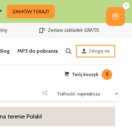
ziny
Zestaw zakładek GRATIS
Blog
MP3 do pobrania
Zaloguj się
Twój koszyk
0
Trafność: największa
a terenie Polski!