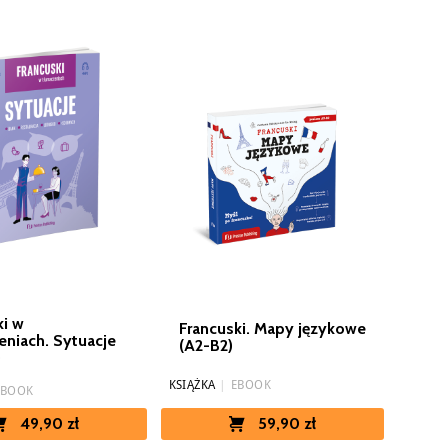
ki w
Francuski. Mapy językowe
eniach. Sytuacje
(A2-B2)
)
KSIĄŻKA
|
EBOOK
EBOOK
59,90 zł
49,90 zł