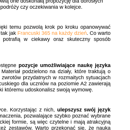
owią one doskonałą propozycję dla dorosłych
podróży czy oczekiwania w kolejce.
ięki temu pozwolą krok po kroku opanowywać
 tak jak
Francuski 365 na każdy dzień
. Co warto
y potrafią w ciekawy oraz skuteczny sposób
ostępne
pozycje umożliwiające
naukę języka
. Materiał podzielono na działy, które traktują o
i zwrotów przydatnych w rozmaitych sytuacjach
ncuskiego dla uczniów na poziomie A2
zawierają
ęki któremu udoskonalisz swoją wymowę.
ce. Korzystając z nich,
ulepszysz swój język
umaczenia, pozwalające szybko poznać wybrane
iej formie, są więc czytelne i mają atrakcyjną
 też zestawów. Warto przekonać się, że nauka