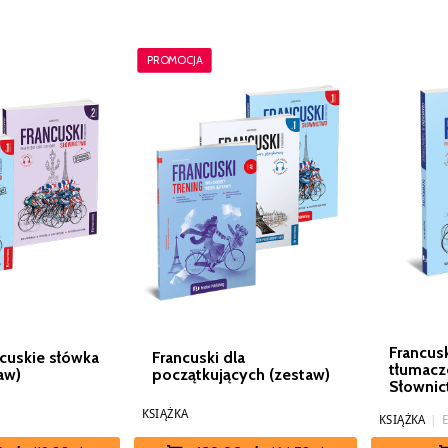
PROMOCJA
Francus
cuskie słówka
Francuski dla
tłumacz
aw)
początkujących (zestaw)
Słownic
KSIĄŻKA
KSIĄŻKA
|