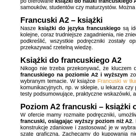
po oferowane
książki do nauki francuskiego 
samouków, studentów czy maturzystów. Można z 
Francuski A2 – książki
Nasze
książki do języka francuskiego
są i
kolejne, coraz trudniejsze zagadnienia, nie zn
podkreślić, wszystkie podręczniki zostały
przekazywać rzetelną wiedzę.
Książki do francuskiego A2
Nikogo nie trzeba przekonywać, że kluczem 
francuskiego na poziomie A2 i wyższym
zo
wybranym temacie. W książce
Francuski w tł
komunikacyjnych, np. w sklepie, u lekarza czy
testy podsumowujące, praktyczne wskazówki, a
Poziom A2 francuski – książki 
W ofercie mamy rozmaite podręczniki, umożliw
francuski, osiągając wyższy poziom niż A2
.
konstrukcje zdaniowe i zastosować je w wybran
szatę graficzną. Zachęcamy do kupowania nie